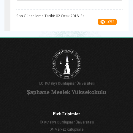
Son Güncelleme Tarihi: 02 Ocak 2018, Salı
1.052
T.C. Kütahya Dumlupınar Üniversitesi
Şaphane Meslek Yüksekokulu
Hızlı Erişimler
Kütahya Dumlupınar Üniversitesi
Merkez Kütüphane