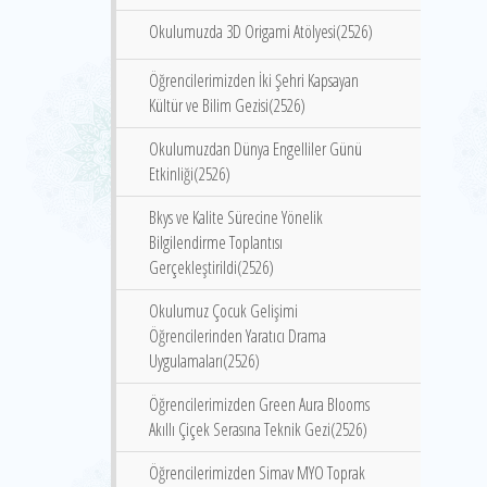
Okulumuzda 3D Origami Atölyesi(2526)
Öğrencilerimizden İki Şehri Kapsayan
Kültür ve Bilim Gezisi(2526)
Okulumuzdan Dünya Engelliler Günü
Etkinliği(2526)
Bkys ve Kalite Sürecine Yönelik
Bilgilendirme Toplantısı
Gerçekleştirildi(2526)
Okulumuz Çocuk Gelişimi
Öğrencilerinden Yaratıcı Drama
Uygulamaları(2526)
Öğrencilerimizden Green Aura Blooms
Akıllı Çiçek Serasına Teknik Gezi(2526)
Öğrencilerimizden Simav MYO Toprak