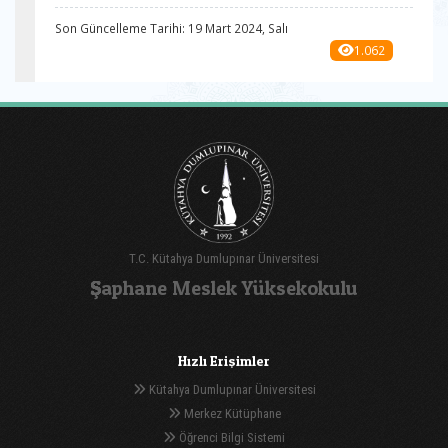
Son Güncelleme Tarihi: 19 Mart 2024, Salı
1.062
T.C. Kütahya Dumlupınar Üniversitesi
Şaphane Meslek Yüksekokulu
Hızlı Erişimler
Kütahya Dumlupınar Üniversitesi
Merkez Kütüphane
Öğrenci Bilgi Sistemi