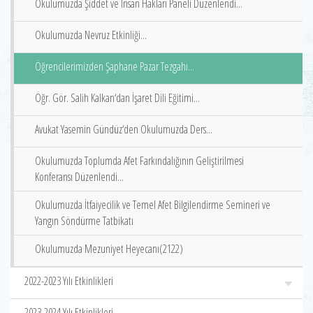
Okulumuzda Şiddet ve İnsan Hakları Paneli Düzenlendi...
Okulumuzda Nevruz Etkinliği...
Öğrencilerimizden Şaphane Pazar Tezgahı...
Öğr. Gör. Salih Kalkan‘dan İşaret Dili Eğitimi...
Avukat Yasemin Gündüz‘den Okulumuzda Ders...
Okulumuzda Toplumda Afet Farkındalığının Geliştirilmesi
Konferansı Düzenlendi...
Okulumuzda İtfaiyecilik ve Temel Afet Bilgilendirme Semineri ve
Yangın Söndürme Tatbikatı
Okulumuzda Mezuniyet Heyecanı(2122)
2022-2023 Yılı Etkinlikleri
2023-2024 Yılı Etkinlikleri