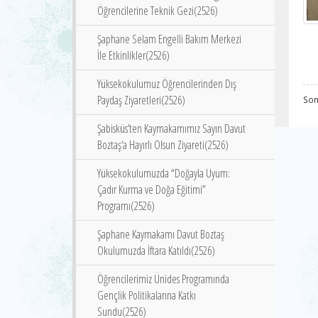
Öğrencilerine Teknik Gezi(2526)
Şaphane Selam Engelli Bakım Merkezi
İle Etkinlikler(2526)
Yüksekokulumuz Öğrencilerinden Dış
Paydaş Ziyaretleri(2526)
Son
Şabisküs’ten Kaymakamımız Sayın Davut
Boztaş‘a Hayırlı Olsun Ziyareti(2526)
Yüksekokulumuzda “Doğayla Uyum:
Çadır Kurma ve Doğa Eğitimi”
Programı(2526)
Şaphane Kaymakamı Davut Boztaş
Okulumuzda İftara Katıldı(2526)
Öğrencilerimiz Ünides Programında
Gençlik Politikalarına Katkı
Sundu(2526)