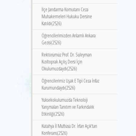
İlçe Jandarma Komutanı Ceza
Muhakemeleri Hukuku Dersine
Katıldı(2526)
Öğrencilerimizden Anlamlı Ankara
Gezisi(2526)
Rektörümüz Prof. Dr. Süleyman
Kızıltoprak Açılış Dersi İçin
Okulumuzdaydı(2526)
Öğrencilerimiz Uşak E Tipi Ceza İnfaz
Kurumundaydı(2526)
Yüksekokulumuzda Teknoloji
Yarışmaları Tanıtım ve Farkındalık
Etkinliği(2526)
Kütahya İl Müftüsü Dr. İrfan Açık‘tan
Konferans(2526)