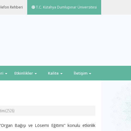
lefon Rehberi
T.C. Kütahya Dumlupınar Üniversitesi
eri
Etkinlikler
Kalite
İletişim
timi(2526)
rgan Bağışı ve Lösemi Eğitimi" konulu etkinlik