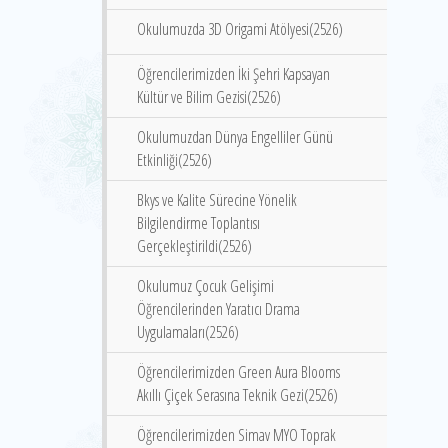
Okulumuzda 3D Origami Atölyesi(2526)
Öğrencilerimizden İki Şehri Kapsayan
Kültür ve Bilim Gezisi(2526)
Okulumuzdan Dünya Engelliler Günü
Etkinliği(2526)
Bkys ve Kalite Sürecine Yönelik
Bilgilendirme Toplantısı
Gerçekleştirildi(2526)
Okulumuz Çocuk Gelişimi
Öğrencilerinden Yaratıcı Drama
Uygulamaları(2526)
Öğrencilerimizden Green Aura Blooms
Akıllı Çiçek Serasına Teknik Gezi(2526)
Öğrencilerimizden Simav MYO Toprak