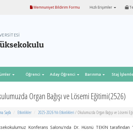
Memnuniyet Bildirim Formu
Hızlı Erişimler
Te
VERSİTESİ
Yüksekokulu
lümler
Öğrenci
Aday Öğrenci
Barınma
Staj İşleml
ulumuzda Organ Bağışı ve Lösemi Eğitimi(2526)
na Sayfa
Etkinlikler
2025-2026 Yılı Etkinlikleri
/ Okulumuzda Organ Bağışı ve Lösemi Eği
ksekokulumuz Konferans Salonu'nda Dr. Hüsnü TEKİN tarafından "O