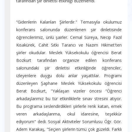
tarafından şiir dinletisi etkinliği düzenlendi.
“Gidenlerin Kalanları Şiirlerdir." Temasıyla okulumuz
konferans salonunda düzenlenen şiir dinletisinde
öğrencilerimiz, ünlü şairler. Cemal Süreya, Necip Fazıl
Kısakürek, Cahit Sıtkı Tarancı ve Nazım Hikmet'ten
şiirler okudular. Meslek Yüksekokulu öğrencisi Berat
Bozkurt tarafından organize edilen konferans
salonundaki şiir dinletisi etkinliğinde öğrenciler,
izleyenlere duygu dolu anlar yaşattılar. Programı
düzenleyen Şaphane Meslek Yüksekokulu öğrencisi
Berat Bozkurt, "Yaklaşan vizeler öncesi “Öğrenci
arkadaşlarımız bu tür etkinliklerle sınav stresini atıyor.
Bu programa seslendirdikleri şiirlerle renk katan, emek
veren arkadaşlarıma, okul idaresine, teşekkür
ediyorum" dedi. Sosyal Aktiviteler Sorumlusu Öğr. Gör.
Adem Karakaş, "Seçien şiirlerin tümü çok güzeldi. Farklı