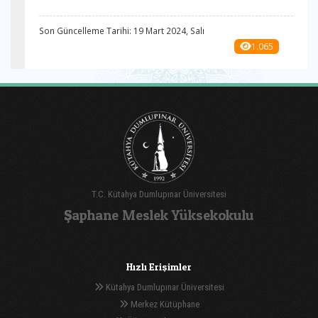
Son Güncelleme Tarihi: 19 Mart 2024, Salı
1.065
T.C. Kütahya Dumlupınar Üniversitesi
Şaphane Meslek Yüksekokulu
Hızlı Erişimler
Kütahya Dumlupınar Üniversitesi
Merkez Kütüphane