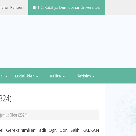
lefon Rehberi
T.C. Kütahya Dumlupınar Üniversitesi
eri
Etkinlikler
Kalite
İletişim
2324)
uğumuz Oldu (2324)
l Gereksinimliler" adlı Ögr. Gör. Salih KALKAN