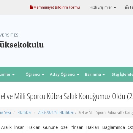
Memnuniyet Bildirim Formu
Hızlı Erişimler
Te
VERSİTESİ
Yüksekokulu
lümler
Öğrenci
Aday Öğrenci
Barınma
Staj İşleml
el ve Milli Sporcu Kübra Saltık Konuğumuz Oldu (
na Sayfa
Etkinlikler
2023-2024 Yılı Etkinlikleri
/ Özel ve Milli Sporcu Kübra Saltık Kon
 Aralık İnsan Hakları Gününe özel "İnsan Hakları Bağlamında Öze