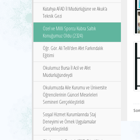
Kütahya AFAD İl Müdürlüğüne ve Akuk‘a
Teknik Gezi
Özel ve Milli Sporcu Kübra Saltık
Konuğumuz Oldu (2324)
Öğr. Gör. Ali Telli‘den Afet Farkındalık
Eğitimi
Okulumuz Bursa İl Acil ve Afet
Müdürlüğündeydi
Okulumuzda Aile Kurumu ve Üniversite
Öğrencilerinin Güncel Meseleleri
Semineri Gerçekleştirildi
Son
Sosyal Hizmet Kurumlarında Staj
Deneyimi ve Örnek Uygulamalar
Gerçekleştirildi