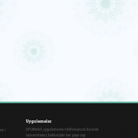
Uygulamalar
DPUMobil uygulamasını telefonunuza kurarak
ne /
üniversitemiz hakkındaki her şeye cep