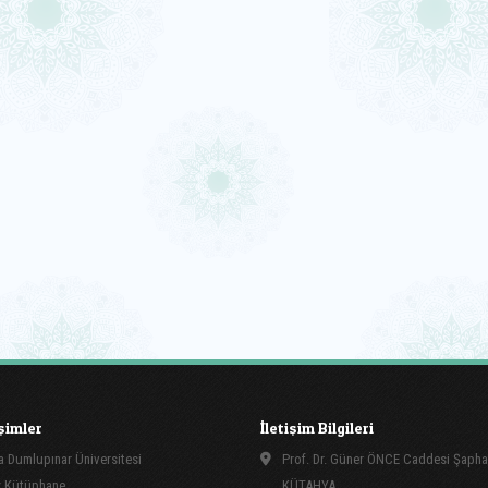
işimler
İletişim Bilgileri
 Dumlupınar Üniversitesi
Prof. Dr. Güner ÖNCE Caddesi Şapha
 Kütüphane
KÜTAHYA