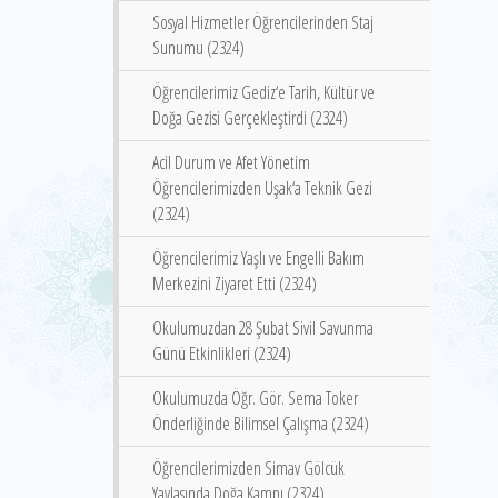
Sosyal Hizmetler Öğrencilerinden Staj
Sunumu (2324)
Öğrencilerimiz Gediz‘e Tarih, Kültür ve
Doğa Gezisi Gerçekleştirdi (2324)
Acil Durum ve Afet Yönetim
Öğrencilerimizden Uşak‘a Teknik Gezi
(2324)
Öğrencilerimiz Yaşlı ve Engelli Bakım
Merkezini Ziyaret Etti (2324)
Okulumuzdan 28 Şubat Sivil Savunma
Günü Etkinlikleri (2324)
Okulumuzda Öğr. Gör. Sema Toker
Önderliğinde Bilimsel Çalışma (2324)
Öğrencilerimizden Simav Gölcük
Yaylasında Doğa Kampı (2324)