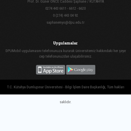
Prof. Dr. Güner ÖNCE Caddesi Şaphane / KÜTAHYA
0274 443 6611 - 6612 - 6620
0 (274) 443 04 92
saphanemyo@dpu.edu.tr
Uygulamalar
DPUMobil uygulamasını telefonunuza kurarak üniversitemiz hakkındaki her şeye
cep telefonunuzdan ulaşabilirsiniz.
T.C. Kütahya Dumlupınar Üniversitesi - Bilgi İşlem Daire Başkanlığı, Tüm hakları
saklıdır.