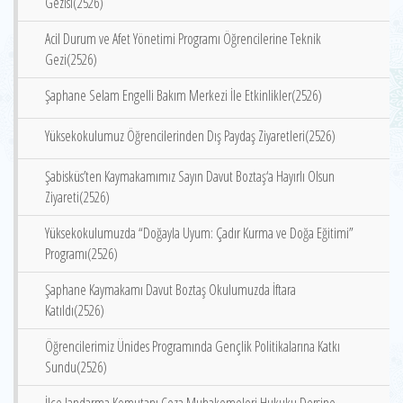
Gezisi(2526)
Acil Durum ve Afet Yönetimi Programı Öğrencilerine Teknik
Gezi(2526)
Şaphane Selam Engelli Bakım Merkezi İle Etkinlikler(2526)
Yüksekokulumuz Öğrencilerinden Dış Paydaş Ziyaretleri(2526)
Şabisküs’ten Kaymakamımız Sayın Davut Boztaş‘a Hayırlı Olsun
Ziyareti(2526)
Yüksekokulumuzda “Doğayla Uyum: Çadır Kurma ve Doğa Eğitimi”
Programı(2526)
Şaphane Kaymakamı Davut Boztaş Okulumuzda İftara
Katıldı(2526)
Öğrencilerimiz Ünides Programında Gençlik Politikalarına Katkı
Sundu(2526)