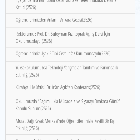
İlçe Jandarma Komutanı Ceza Muhakemeleri Hukuku Dersine
Katıldı(2526)
Öğrencilerimizden Anlamlı Ankara Gezisi(2526)
Rektörümüz Prof. Dr. Süleyman Kızıltoprak Açılış Dersi İçin
Okulumuzdaydı(2526)
Öğrencilerimiz Uşak E Tipi Ceza İnfaz Kurumundaydı(2526)
Yüksekokulumuzda Teknoloji Yarışmaları Tanıtım ve Farkındalık
Etkinliği(2526)
Kütahya İl Müftüsü Dr. İrfan Açık‘tan Konferans(2526)
Okulumuzda “Bağımlılıkla Mücadele ve Sigarayı Bırakma Günü”
Konulu Sunum(2526)
Murat Dağı Kayak Merkezi’nde Öğrencilerimizle Keyifli Bir Kış
Etkinliği(2526)