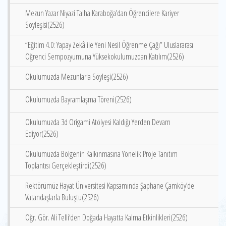
Mezun Yazar Niyazi Talha Karaboğa’dan Öğrencilere Kariyer
Söyleşisi(2526)
“Eğitim 4.0: Yapay Zekâ ile Yeni Nesil Öğrenme Çağı” Uluslararası
Öğrenci Sempozyumuna Yüksekokulumuzdan Katılım(2526)
Okulumuzda Mezunlarla Söyleşi(2526)
Okulumuzda Bayramlaşma Töreni(2526)
Okulumuzda 3d Origami Atölyesi Kaldığı Yerden Devam
Ediyor(2526)
Okulumuzda Bölgenin Kalkınmasına Yönelik Proje Tanıtım
Toplantısı Gerçekleştirdi(2526)
Rektörümüz Hayat Üniversitesi Kapsamında Şaphane Çamköy’de
Vatandaşlarla Buluştu(2526)
Öğr. Gör. Ali Telli‘den Doğada Hayatta Kalma Etkinlikleri(2526)