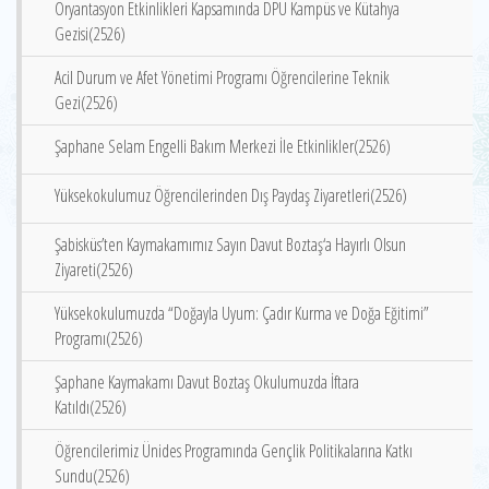
Oryantasyon Etkinlikleri Kapsamında DPÜ Kampüs ve Kütahya
Gezisi(2526)
Acil Durum ve Afet Yönetimi Programı Öğrencilerine Teknik
Gezi(2526)
Şaphane Selam Engelli Bakım Merkezi İle Etkinlikler(2526)
Yüksekokulumuz Öğrencilerinden Dış Paydaş Ziyaretleri(2526)
Şabisküs’ten Kaymakamımız Sayın Davut Boztaş‘a Hayırlı Olsun
Ziyareti(2526)
Yüksekokulumuzda “Doğayla Uyum: Çadır Kurma ve Doğa Eğitimi”
Programı(2526)
Şaphane Kaymakamı Davut Boztaş Okulumuzda İftara
Katıldı(2526)
Öğrencilerimiz Ünides Programında Gençlik Politikalarına Katkı
Sundu(2526)