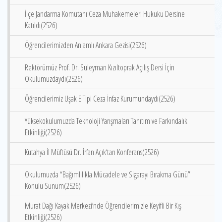
İlçe Jandarma Komutanı Ceza Muhakemeleri Hukuku Dersine
Katıldı(2526)
Öğrencilerimizden Anlamlı Ankara Gezisi(2526)
Rektörümüz Prof. Dr. Süleyman Kızıltoprak Açılış Dersi İçin
Okulumuzdaydı(2526)
Öğrencilerimiz Uşak E Tipi Ceza İnfaz Kurumundaydı(2526)
Yüksekokulumuzda Teknoloji Yarışmaları Tanıtım ve Farkındalık
Etkinliği(2526)
Kütahya İl Müftüsü Dr. İrfan Açık‘tan Konferans(2526)
Okulumuzda “Bağımlılıkla Mücadele ve Sigarayı Bırakma Günü”
Konulu Sunum(2526)
Murat Dağı Kayak Merkezi’nde Öğrencilerimizle Keyifli Bir Kış
Etkinliği(2526)