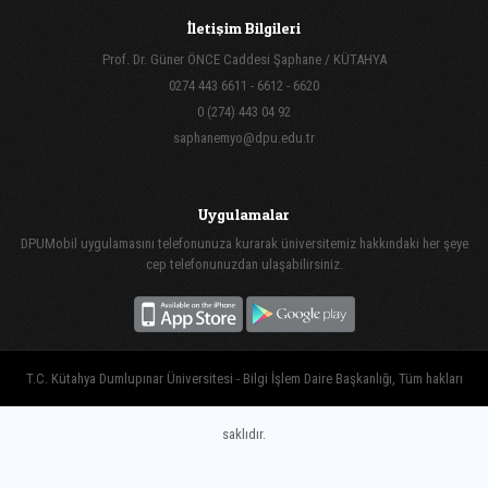
İletişim Bilgileri
Prof. Dr. Güner ÖNCE Caddesi Şaphane / KÜTAHYA
0274 443 6611 - 6612 - 6620
0 (274) 443 04 92
saphanemyo@dpu.edu.tr
Uygulamalar
DPUMobil uygulamasını telefonunuza kurarak üniversitemiz hakkındaki her şeye
cep telefonunuzdan ulaşabilirsiniz.
T.C. Kütahya Dumlupınar Üniversitesi - Bilgi İşlem Daire Başkanlığı, Tüm hakları
saklıdır.