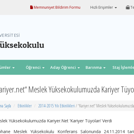
Memnuniyet Bildirim Formu
Hızlı Erişimler
Te
VERSİTESİ
Yüksekokulu
lümler
Öğrenci
Aday Öğrenci
Barınma
Staj İşleml
ariyer.net“ Meslek Yüksekokulumuzda Kariyer Tüyol
na Sayfa
Etkinlikler
2014-2015 Yılı Etkinlikleri
/ “Kariyer.net“ Meslek Yüksekokulumuzda 
lek Yüksekokulumuzda Kariyer.Net ‘Kariyer Tüyoları’ Verdi
phane Meslek Yüksekokulu Konferans Salonunda 24.11.2014 tarihin