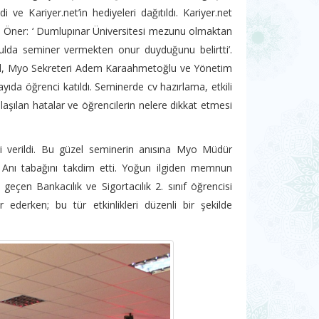
ldi ve Kariyer.net’in hediyeleri dağıtıldı. Kariyer.net
e Öner: ‘ Dumlupınar Üniversitesi mezunu olmaktan
ulda seminer vermekten onur duyduğunu belirtti’.
il, Myo Sekreteri Adem Karaahmetoğlu ve Yönetim
da öğrenci katıldı. Seminerde cv hazırlama, etkili
ılaşılan hatalar ve öğrencilerin nelere dikkat etmesi
ri verildi. Bu güzel seminerin anısına Myo Müdür
z Anı tabağını takdim etti. Yoğun ilgiden memnun
 geçen Bankacılık ve Sigortacılık 2. sınıf öğrencisi
 ederken; bu tür etkinlikleri düzenli bir şekilde