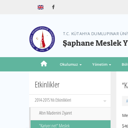
T.C. KÜTAHYA DUMLUPINAR ÜNİ
Şaphane Meslek 
Okulumuz
Yönetim
Bö
Etkinlikler
“K
2014-2015 Yılı Etkinlikleri
A
Altın Madenini Ziyaret
Mes
“Kariyer.net“ Meslek
Şa