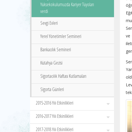
Yüksekokulumuzda Kariyer Tüyoları
öğr
verdi
Eği
mut
Sevgi Evleri
Se
Yerel Yönetimler Semineri
ve 
ile
Bankacılık Semineri
ger
Sem
Kütahya Gezisi
Yar
Sigortacılık Haftası Kutlamaları
old
Lev
Sigorta Günleri
tek
2015-2016 Yılı Etkinlikleri
2016-2017 Yılı Etkinlikleri
2017-2018 Yılı Etkinlikleri