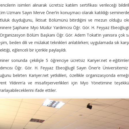
encilerin isimleri alınarak ücretsiz katılım sertifikası verileceği bildiri
tim Uzmanı Sayın Merve Öner’in konuşmacı olarak katıldığı seminerd
luluk duyduğunu, İktisat Bölümünü bitirdiğini ve mezun olduğu ok
minere Şaphane Myo Müdür Yardımcısı Öğr. Gör. H. Feyyaz Ebeoğlug
Organizasyon Bölüm Başkanı Öğr. Gör. Adem Tokat’ın yanısıra çok sayı
tişim, beden dili ve mülakat teknikleri anlatılırken; uygulamada sık karş
ektiği, eğlenceli bir içerikle paylaşıldı.
iner sonunda çekilişle 5 öğrenciye ücretsiz Kariyer.net e-eğitimle
dımcısı Öğr. Gör. H. Feyyaz Ebeoğlugil Sayın Öner’e Üniversitemi
uğunu belirten Kariyer.net yetkilileri, özellikle organizasyonda emeği
ent Yıldırım’a ve misafirperverlikleri için Myo Yönetimine teşekkür
rarlayabileceklerini ifade ettiler.