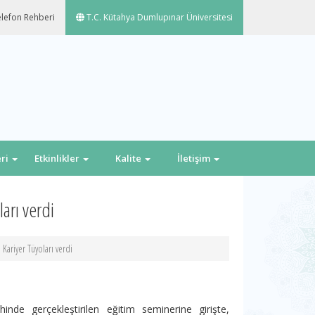
lefon Rehberi
T.C. Kütahya Dumlupınar Üniversitesi
eri
Etkinlikler
Kalite
İletişim
arı verdi
Kariyer Tüyoları verdi
de gerçekleştirilen eğitim seminerine girişte,