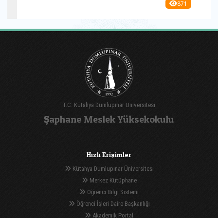
871
T.C. Kütahya Dumlupınar Üniversitesi
Şaphane Meslek Yüksekokulu
Hızlı Erişimler
Kütahya Dumlupınar Üniversitesi
Merkez Kütüphane
Öğrenci Bilgi Sistemi
Öğrenci İşleri Daire Başkanlığı
Akademik Portal