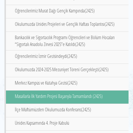
Öğrencilerimiz Murat Dağı Gençik Kampında(2425)
Okulumuzda Unides Projeleri ve Gençlik Haftası Toplantısı(2425)
Bankacılık ve Sigortacılık Programı Öğrencileri ve Bölüm Hocaları
“Sigortalı Anadolu Zirvesi 2025”e Katıldı(2425)
Öğrencilerimiz İzmir Gezisindeydi(2425)
Okulumuzda 2024-2025 Mezuniyet Töreni Gerçekleşti(2425)
Merkez Kampüs ve Kütahya Gezisi(2425)
Masallarla İlk Yardım Projesi Başarıyla Tamamlandı (2425)
İlçe Müftümüzden Okulumuzda Konferans(2425)
Ünides Kapsamında 4. Proje Kabulü