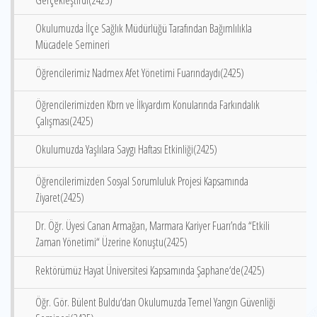
Gerçekleştirdi(2425)
Okulumuzda İlçe Sağlık Müdürlüğü Tarafından Bağımlılıkla
Mücadele Semineri
Öğrencilerimiz Nadmex Afet Yönetimi Fuarındaydı(2425)
Öğrencilerimizden Kbrn ve İlkyardım Konularında Farkındalık
Çalışması(2425)
Okulumuzda Yaşlılara Saygı Haftası Etkinliği(2425)
Öğrencilerimizden Sosyal Sorumluluk Projesi Kapsamında
Ziyaret(2425)
Dr. Öğr. Üyesi Canan Armağan, Marmara Kariyer Fuarı’nda “Etkili
Zaman Yönetimi“ Üzerine Konuştu(2425)
Rektörümüz Hayat Üniversitesi Kapsamında Şaphane‘de(2425)
Öğr. Gör. Bülent Buldu‘dan Okulumuzda Temel Yangın Güvenliği