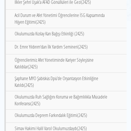
İlkler Şehri Uşak‘a AFAD Gönüllüleri ile Gezi(2425)
Acil Durum ve Afet Yönetimi Öğrencilerine İSG Kapsamında
Hijyen Eğitimi(2425)
Okulumuzda Kızılay Kan Bağışı Etkinliği (2425)
Dr. Emre Yıldırım‘dan İlk Yardım Semineri(2425)
Öğrencilerimiz Afet Yönetiminde Kariyer Söyleşisine
Katıldılar(2425)
Şaphane MYO Şabisküs Dpü’de Oryantasyon Etkinliğine
Katıldı(2425)
Okulumuzda Ruh Sağlığını Koruma ve Bağımlılıkla Mücadele
Konferansı(2425)
Okulumuzda Deprem Farkındalık Eğitimi(2425)
Simav Hakimi Halil Varol Okulumuzdaydı(2425)