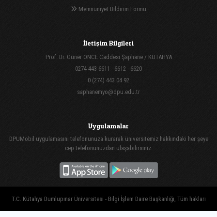
Memnuniyet Bildirim Formu
İletişim Bilgileri
Prof. Dr. Güner ÖNCE Caddesi Şaphane / KÜTAHYA
0274 443 6611 - 6612 - 6620
0 (274) 443 04 92
saphanemyo@dpu.edu.tr
Uygulamalar
DPUMobil uygulamasını telefonunuza kurarak üniversitemiz hakkındaki her şeye
cep telefonunuzdan ulaşabilirsiniz.
T.C. Kütahya Dumlupınar Üniversitesi - Bilgi İşlem Daire Başkanlığı, Tüm hakları