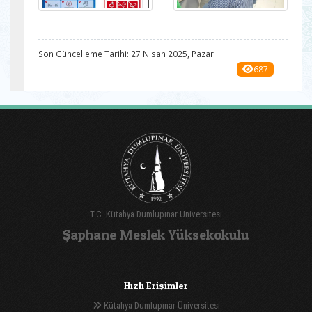
Son Güncelleme Tarihi: 27 Nisan 2025, Pazar
687
T.C. Kütahya Dumlupınar Üniversitesi
Şaphane Meslek Yüksekokulu
Hızlı Erişimler
Kütahya Dumlupınar Üniversitesi