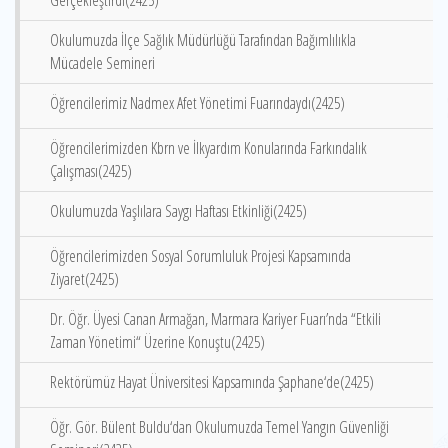
Gerçekleştirdi(2425)
Okulumuzda İlçe Sağlık Müdürlüğü Tarafından Bağımlılıkla
Mücadele Semineri
Öğrencilerimiz Nadmex Afet Yönetimi Fuarındaydı(2425)
Öğrencilerimizden Kbrn ve İlkyardım Konularında Farkındalık
Çalışması(2425)
Okulumuzda Yaşlılara Saygı Haftası Etkinliği(2425)
Öğrencilerimizden Sosyal Sorumluluk Projesi Kapsamında
Ziyaret(2425)
Dr. Öğr. Üyesi Canan Armağan, Marmara Kariyer Fuarı’nda “Etkili
Zaman Yönetimi“ Üzerine Konuştu(2425)
Rektörümüz Hayat Üniversitesi Kapsamında Şaphane‘de(2425)
Öğr. Gör. Bülent Buldu‘dan Okulumuzda Temel Yangın Güvenliği