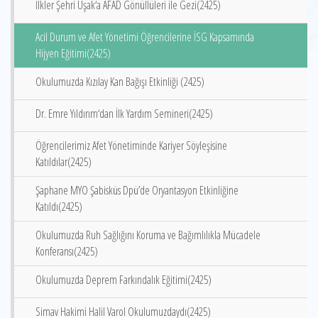
İlkler Şehri Uşak‘a AFAD Gönüllüleri ile Gezi(2425)
Acil Durum ve Afet Yönetimi Öğrencilerine İSG Kapsamında
Hijyen Eğitimi(2425)
Okulumuzda Kızılay Kan Bağışı Etkinliği (2425)
Dr. Emre Yıldırım‘dan İlk Yardım Semineri(2425)
Öğrencilerimiz Afet Yönetiminde Kariyer Söyleşisine
Katıldılar(2425)
Şaphane MYO Şabisküs Dpü’de Oryantasyon Etkinliğine
Katıldı(2425)
Okulumuzda Ruh Sağlığını Koruma ve Bağımlılıkla Mücadele
Konferansı(2425)
Okulumuzda Deprem Farkındalık Eğitimi(2425)
Simav Hakimi Halil Varol Okulumuzdaydı(2425)