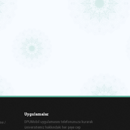
Uygulamalar
DPUMobil uygulamasını telefonunuza kurarak
ne /
üniversitemiz hakkındaki her şeye cep