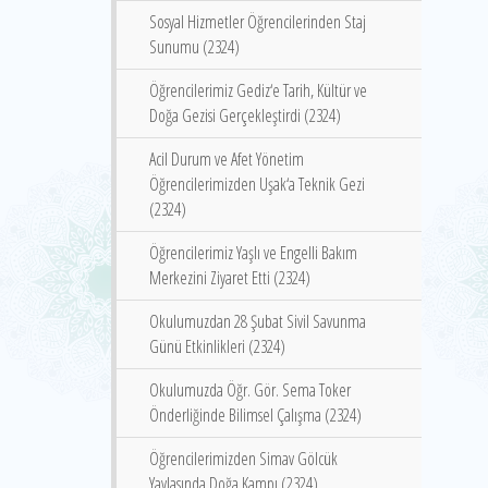
Sosyal Hizmetler Öğrencilerinden Staj
Sunumu (2324)
Öğrencilerimiz Gediz‘e Tarih, Kültür ve
Doğa Gezisi Gerçekleştirdi (2324)
Acil Durum ve Afet Yönetim
Öğrencilerimizden Uşak‘a Teknik Gezi
(2324)
Öğrencilerimiz Yaşlı ve Engelli Bakım
Merkezini Ziyaret Etti (2324)
Okulumuzdan 28 Şubat Sivil Savunma
Günü Etkinlikleri (2324)
Okulumuzda Öğr. Gör. Sema Toker
Önderliğinde Bilimsel Çalışma (2324)
Öğrencilerimizden Simav Gölcük
Yaylasında Doğa Kampı (2324)