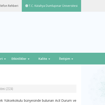
lefon Rehberi
T.C. Kütahya Dumlupınar Üniversitesi
eri
Etkinlikler
Kalite
İletişim
timi (2324)
lek Yüksekokulu bünyesinde bulunan Acil Durum ve