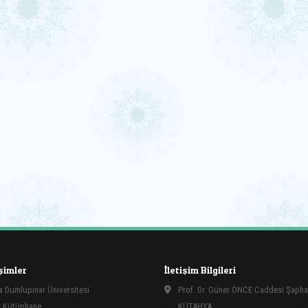
işimler
İletişim Bilgileri
 Dumlupınar Üniversitesi
Prof. Dr. Güner ÖNCE Caddesi Şapha
 Kütüphane
KÜTAHYA