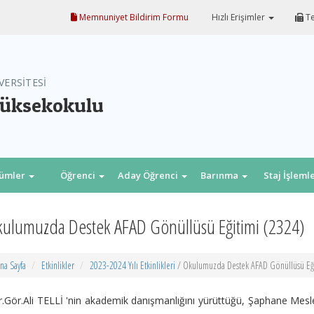
Memnuniyet Bildirim Formu
Hızlı Erişimler
Te
VERSİTESİ
Yüksekokulu
lümler
Öğrenci
Aday Öğrenci
Barınma
Staj İşleml
ulumuzda Destek AFAD Gönüllüsü Eğitimi (2324)
na Sayfa
Etkinlikler
2023-2024 Yılı Etkinlikleri
/ Okulumuzda Destek AFAD Gönüllüsü Eği
.Gör.Ali TELLİ 'nin akademik danışmanlığını yürüttüğü, Şaphane Mes