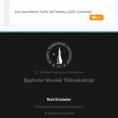
Son Güncelleme Tarihi: 04 Temmuz 2026, Cumartesi
835
T.C. Kütahya Dumlupınar Üniversitesi
Şaphane Meslek Yüksekokulu
Hızlı Erişimler
Kütahya Dumlupınar Üniversitesi
Merkez Kütüphane