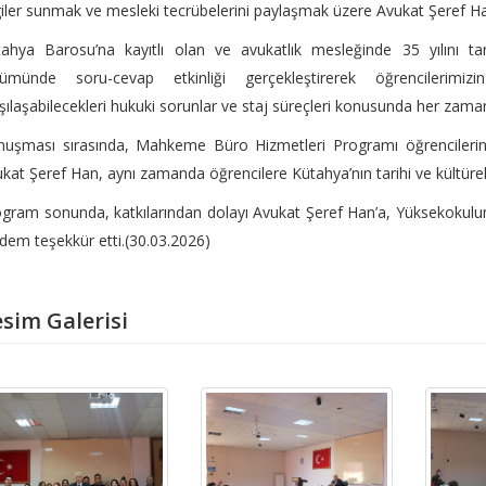
giler sunmak ve mesleki tecrübelerini paylaşmak üzere Avukat Şeref H
tahya Barosu’na kayıtlı olan ve avukatlık mesleğinde 35 yılını t
lümünde soru-cevap etkinliği gerçekleştirerek öğrencilerimizin
şılaşabilecekleri hukuki sorunlar ve staj süreçleri konusunda her zaman 
nuşması sırasında, Mahkeme Büro Hizmetleri Programı öğrencilerin
kat Şeref Han, aynı zamanda öğrencilere Kütahya’nın tarihi ve kültürel
gram sonunda, katkılarından dolayı Avukat Şeref Han’a, Yüksekoku
dem teşekkür etti.(30.03.2026)
sim Galerisi