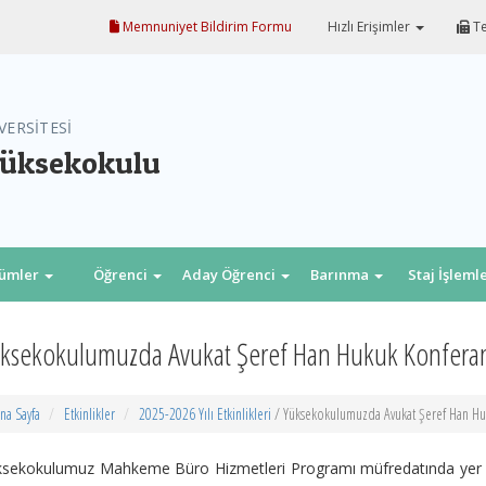
Memnuniyet Bildirim Formu
Hızlı Erişimler
Te
VERSİTESİ
Yüksekokulu
lümler
Öğrenci
Aday Öğrenci
Barınma
Staj İşleml
ksekokulumuzda Avukat Şeref Han Hukuk Konferans
na Sayfa
Etkinlikler
2025-2026 Yılı Etkinlikleri
/ Yüksekokulumuzda Avukat Şeref Han Huk
sekokulumuz Mahkeme Büro Hizmetleri Programı müfredatında yer al