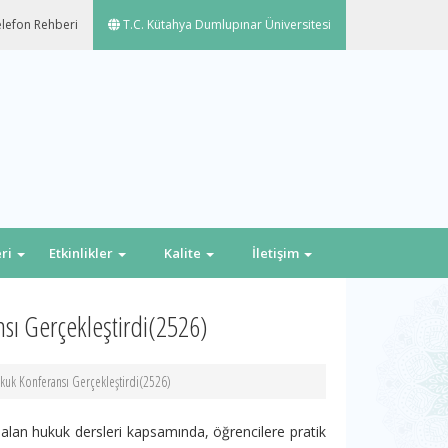
lefon Rehberi
T.C. Kütahya Dumlupınar Üniversitesi
eri
Etkinlikler
Kalite
İletişim
ı Gerçekleştirdi(2526)
uk Konferansı Gerçekleştirdi(2526)
an hukuk dersleri kapsamında, öğrencilere pratik