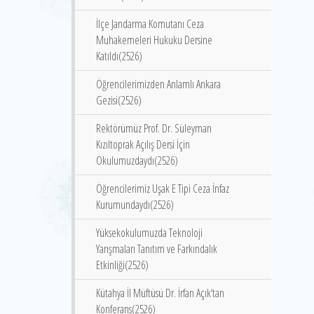
İlçe Jandarma Komutanı Ceza
Muhakemeleri Hukuku Dersine
Katıldı(2526)
Öğrencilerimizden Anlamlı Ankara
Gezisi(2526)
Rektörümüz Prof. Dr. Süleyman
Kızıltoprak Açılış Dersi İçin
Okulumuzdaydı(2526)
Öğrencilerimiz Uşak E Tipi Ceza İnfaz
Kurumundaydı(2526)
Yüksekokulumuzda Teknoloji
Yarışmaları Tanıtım ve Farkındalık
Etkinliği(2526)
Kütahya İl Müftüsü Dr. İrfan Açık‘tan
Konferans(2526)