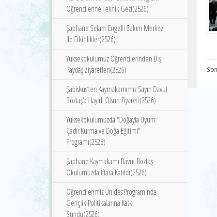
Öğrencilerine Teknik Gezi(2526)
Şaphane Selam Engelli Bakım Merkezi
İle Etkinlikler(2526)
Yüksekokulumuz Öğrencilerinden Dış
Paydaş Ziyaretleri(2526)
Son
Şabisküs’ten Kaymakamımız Sayın Davut
Boztaş‘a Hayırlı Olsun Ziyareti(2526)
Yüksekokulumuzda “Doğayla Uyum:
Çadır Kurma ve Doğa Eğitimi”
Programı(2526)
Şaphane Kaymakamı Davut Boztaş
Okulumuzda İftara Katıldı(2526)
Öğrencilerimiz Ünides Programında
Gençlik Politikalarına Katkı
Sundu(2526)