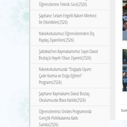
Öğrencilerine Teknik Gezi(2526)
Şaphane Selam Engelli Bakım Merkezi
İle Etkinlikler(2526)
Yüksekokulumuz Öğrencilerinden Dış
Paydaş Ziyaretleri(2526)
Şabisküs’ten Kaymakamımız Sayın Davut
Boztaş‘a Hayırlı Olsun Ziyareti(2526)
Yüksekokulumuzda “Doğayla Uyum:
Çadır Kurma ve Doğa Eğitimi”
Programı(2526)
Şaphane Kaymakamı Davut Boztaş
Okulumuzda İftara Katıldı(2526)
Son
Öğrencilerimiz Ünides Programında
Gençlik Politikalarına Katkı
Sundu(2526)