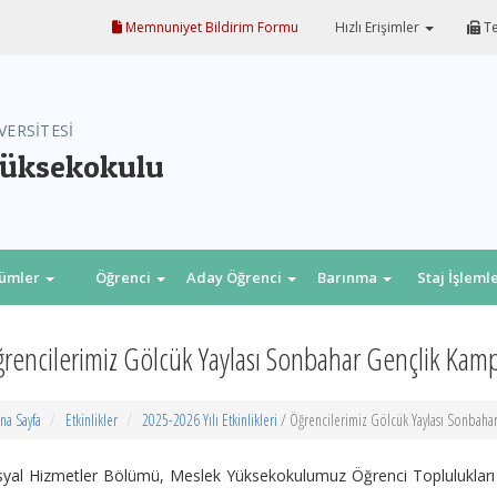
Memnuniyet Bildirim Formu
Hızlı Erişimler
Te
VERSİTESİ
Yüksekokulu
lümler
Öğrenci
Aday Öğrenci
Barınma
Staj İşleml
rencilerimiz Gölcük Yaylası Sonbahar Gençlik Kamp
na Sayfa
Etkinlikler
2025-2026 Yılı Etkinlikleri
/ Öğrencilerimiz Gölcük Yaylası Sonbaha
yal Hizmetler Bölümü, Meslek Yüksekokulumuz Öğrenci Toplulukları v