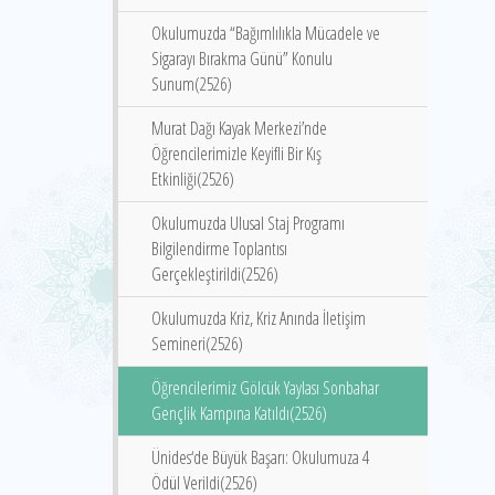
Okulumuzda “Bağımlılıkla Mücadele ve
Sigarayı Bırakma Günü” Konulu
Sunum(2526)
Murat Dağı Kayak Merkezi’nde
Öğrencilerimizle Keyifli Bir Kış
Etkinliği(2526)
Okulumuzda Ulusal Staj Programı
Bilgilendirme Toplantısı
Gerçekleştirildi(2526)
Okulumuzda Kriz, Kriz Anında İletişim
Semineri(2526)
Öğrencilerimiz Gölcük Yaylası Sonbahar
Gençlik Kampına Katıldı(2526)
Ünides‘de Büyük Başarı: Okulumuza 4
Ödül Verildi(2526)