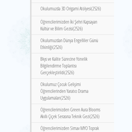
Okulumuzda 3D Origami Atölyesi(2526)
Öğrencilerimizden İki Şehri Kapsayan
Kültür ve Bilim Gezisi(2526)
Okulumuzdan Dünya Engelliler Günü
Etkinliği(2526)
Bkys ve Kalite Sürecine Yönelik
Bilgilendirme Toplantısı
Gerçekleştirildi(2526)
Okulumuz Çocuk Gelişimi
Öğrencilerinden Yaratıcı Drama
Uygulamaları(2526)
Öğrencilerimizden Green Aura Blooms
Akıllı Çiçek Serasına Teknik Gezi(2526)
Öğrencilerimizden Simav MYO Toprak