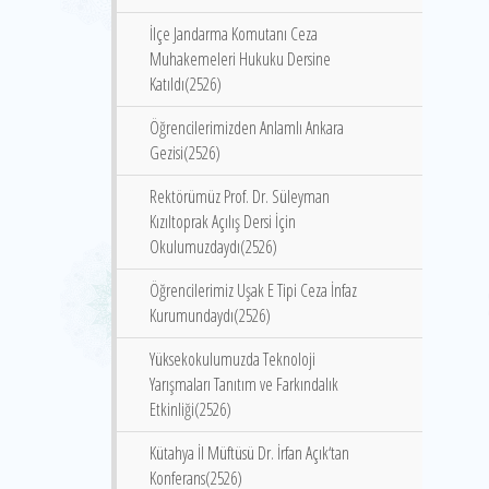
İlçe Jandarma Komutanı Ceza
Muhakemeleri Hukuku Dersine
Katıldı(2526)
Öğrencilerimizden Anlamlı Ankara
Gezisi(2526)
Rektörümüz Prof. Dr. Süleyman
Kızıltoprak Açılış Dersi İçin
Okulumuzdaydı(2526)
Öğrencilerimiz Uşak E Tipi Ceza İnfaz
Kurumundaydı(2526)
Yüksekokulumuzda Teknoloji
Yarışmaları Tanıtım ve Farkındalık
Etkinliği(2526)
Kütahya İl Müftüsü Dr. İrfan Açık‘tan
Konferans(2526)