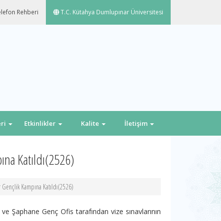
lefon Rehberi
T.C. Kütahya Dumlupınar Üniversitesi
eri
Etkinlikler
Kalite
İletişim
ına Katıldı(2526)
r Gençlik Kampına Katıldı(2526)
e Şaphane Genç Ofis tarafından vize sınavlarının