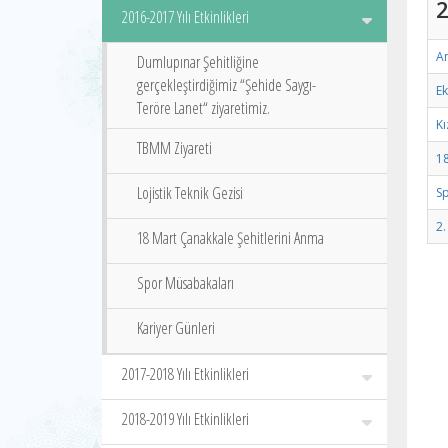
2
2016-2017 Yılı Etkinlikleri
A
Dumlupınar Şehitliğine
gerçekleştirdiğimiz “Şehide Saygı-
Ek
Teröre Lanet“ ziyaretimiz.
Kı
TBMM Ziyareti
18
Lojistik Teknik Gezisi
S
2.
18 Mart Çanakkale Şehitlerini Anma
Spor Müsabakaları
Kariyer Günleri
2017-2018 Yılı Etkinlikleri
2018-2019 Yılı Etkinlikleri