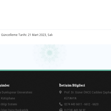
 Güncelleme Tarihi: 21 Mart 2023, Salı
işimler
İletişim Bilgileri
 Dumlupınar Üniversitesi
Prof. Dr. Güner ÖNCE Caddesi Şapha
 Kütüphane
KÜTAHYA
 Bilgi Sistemi
0274 443 6611 - 6612 - 6620
İşleri Daire Başkanlığı
0 (274) 443 04 92