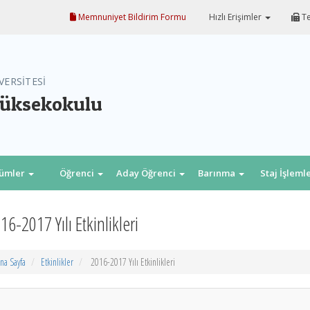
Memnuniyet Bildirim Formu
Hızlı Erişimler
Te
VERSİTESİ
Yüksekokulu
lümler
Öğrenci
Aday Öğrenci
Barınma
Staj İşleml
16-2017 Yılı Etkinlikleri
na Sayfa
Etkinlikler
2016-2017 Yılı Etkinlikleri