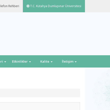
lefon Rehberi
T.C. Kütahya Dumlupınar Üniversitesi
eri
Etkinlikler
Kalite
İletişim