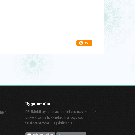
961
Uygulamalar
DPUMobil uygulamasını telefonunuza kurarak
ne /
üniversitemiz hakkındaki her şeye cep
telefonunuzdan ulaşabilirsiniz.