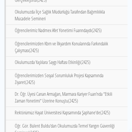
Gerçekleştirdi(2425)
Okulumuzda İlçe Sağlık Müdürlüğü Tarafından Bağımlılıkla
Mücadele Semineri
Öğrencilerimiz Nadmex Afet Yönetimi Fuarındaydı(2425)
Öğrencilerimizden Kbrn ve İlkyardım Konularında Farkındalık
Çalışması(2425)
Okulumuzda Yaşlılara Saygı Haftası Etkinliği(2425)
Öğrencilerimizden Sosyal Sorumluluk Projesi Kapsamında
Ziyaret(2425)
Dr. Öğr. Üyesi Canan Armağan, Marmara Kariyer Fuarı’nda “Etkili
Zaman Yönetimi“ Üzerine Konuştu(2425)
Rektörümüz Hayat Üniversitesi Kapsamında Şaphane‘de(2425)
Öğr. Gör. Bülent Buldu‘dan Okulumuzda Temel Yangın Güvenliği