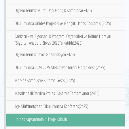
Öğrencilerimiz Murat Dağı Gençik Kampında(2425)
Okulumuzda Unides Projeleri ve Gençlik Haftası Toplantısı(2425)
Bankacılık ve Sigortacılık Programı Öğrencileri ve Bölüm Hocaları
“Sigortalı Anadolu Zirvesi 2025”e Katıldı(2425)
Öğrencilerimiz İzmir Gezisindeydi(2425)
Okulumuzda 2024-2025 Mezuniyet Töreni Gerçekleşti(2425)
Merkez Kampüs ve Kütahya Gezisi(2425)
Masallarla İlk Yardım Projesi Başarıyla Tamamlandı (2425)
İlçe Müftümüzden Okulumuzda Konferans(2425)
Ünides Kapsamında 4. Proje Kabulü