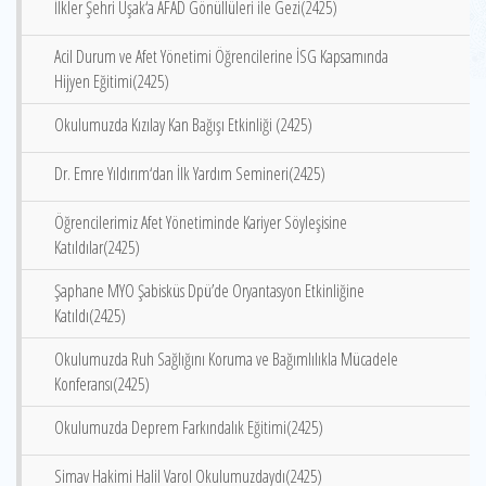
İlkler Şehri Uşak‘a AFAD Gönüllüleri ile Gezi(2425)
Acil Durum ve Afet Yönetimi Öğrencilerine İSG Kapsamında
Hijyen Eğitimi(2425)
Okulumuzda Kızılay Kan Bağışı Etkinliği (2425)
Dr. Emre Yıldırım‘dan İlk Yardım Semineri(2425)
Öğrencilerimiz Afet Yönetiminde Kariyer Söyleşisine
Katıldılar(2425)
Şaphane MYO Şabisküs Dpü’de Oryantasyon Etkinliğine
Katıldı(2425)
Okulumuzda Ruh Sağlığını Koruma ve Bağımlılıkla Mücadele
Konferansı(2425)
Okulumuzda Deprem Farkındalık Eğitimi(2425)
Simav Hakimi Halil Varol Okulumuzdaydı(2425)