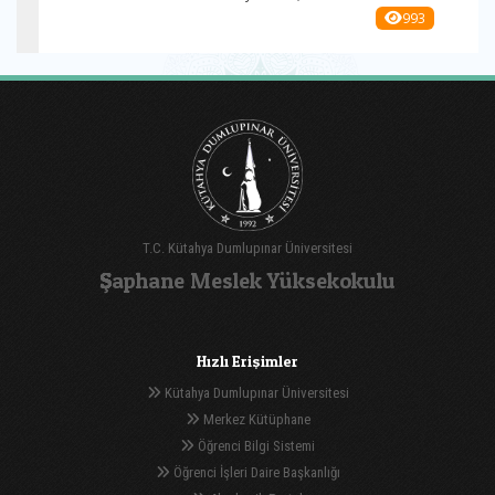
993
T.C. Kütahya Dumlupınar Üniversitesi
Şaphane Meslek Yüksekokulu
Hızlı Erişimler
Kütahya Dumlupınar Üniversitesi
Merkez Kütüphane
Öğrenci Bilgi Sistemi
Öğrenci İşleri Daire Başkanlığı