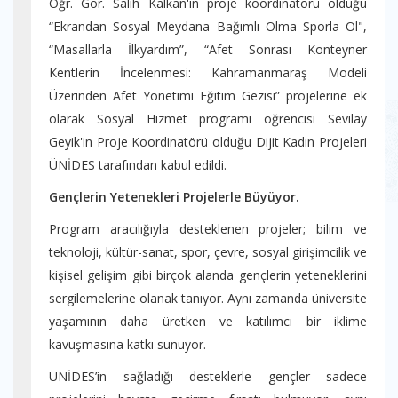
Öğr. Gör. Salih Kalkan'ın proje koordinatörü olduğu
“Ekrandan Sosyal Meydana Bağımlı Olma Sporla Ol",
“Masallarla İlkyardım”, “Afet Sonrası Konteyner
Kentlerin İncelenmesi: Kahramanmaraş Modeli
Üzerinden Afet Yönetimi Eğitim Gezisi” projelerine ek
olarak Sosyal Hizmet programı öğrencisi Sevilay
Geyik'in Proje Koordinatörü olduğu Dijit Kadın Projeleri
ÜNİDES tarafından kabul edildi.
Gençlerin Yetenekleri Projelerle Büyüyor.
Program aracılığıyla desteklenen projeler; bilim ve
teknoloji, kültür-sanat, spor, çevre, sosyal girişimcilik ve
kişisel gelişim gibi birçok alanda gençlerin yeteneklerini
sergilemelerine olanak tanıyor. Aynı zamanda üniversite
yaşamının daha üretken ve katılımcı bir iklime
kavuşmasına katkı sunuyor.
ÜNİDES’in sağladığı desteklerle gençler sadece