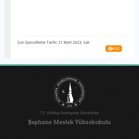
Son Güncelleme Tarihi: 21 Mart 2023, Salı
840
T.C. Kütahya Dumlupınar Üniversitesi
Şaphane Meslek Yüksekokulu