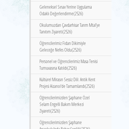
Geleneksel Sınav Yerine Uygulama
Odaklı Değerlendirme(2526)
Okulumuzdan Çavdarhisar Tarım Mtal’ye
Tanıtım Ziyareti(2526)
Öğrencilerimiz Fidan Dikimiyle
Geleceğe Nefes Oldu(2526)
Personel ve Öğrencilerimiz Masa Tenisi
Turnuvasına Katıldı(2526)
Kültürel Mirasın Sessiz Dili: Antik Kent
Projesi Aizanoi‘de Tamamlandı(2526)
Öğrencilerimizden Şaphane Özel
Selam Engelli Bakım Merkezi
Ziyareti(2526)
Öğrencilerimizden Şaphane