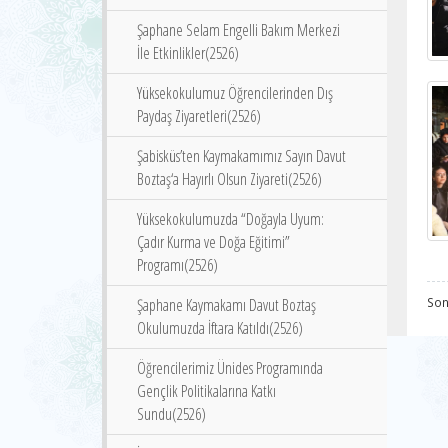
Şaphane Selam Engelli Bakım Merkezi
İle Etkinlikler(2526)
Yüksekokulumuz Öğrencilerinden Dış
Paydaş Ziyaretleri(2526)
Şabisküs’ten Kaymakamımız Sayın Davut
Boztaş‘a Hayırlı Olsun Ziyareti(2526)
Yüksekokulumuzda “Doğayla Uyum:
Çadır Kurma ve Doğa Eğitimi”
Programı(2526)
Şaphane Kaymakamı Davut Boztaş
Son
Okulumuzda İftara Katıldı(2526)
Öğrencilerimiz Ünides Programında
Gençlik Politikalarına Katkı
Sundu(2526)