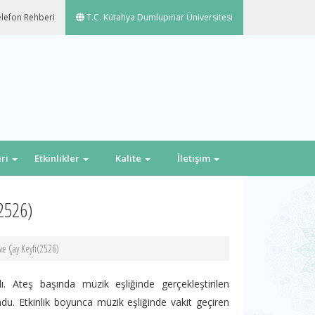
lefon Rehberi
T.C. Kütahya Dumlupınar Üniversitesi
eri
Etkinlikler
Kalite
İletişim
2526)
e Çay Keyfi(2526)
ı. Ateş başında müzik eşliğinde gerçekleştirilen
. Etkinlik boyunca müzik eşliğinde vakit geçiren