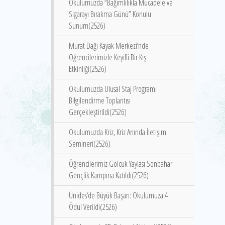
Okulumuzda “Bağımlılıkla Mücadele ve
Sigarayı Bırakma Günü” Konulu
Sunum(2526)
Murat Dağı Kayak Merkezi’nde
Öğrencilerimizle Keyifli Bir Kış
Etkinliği(2526)
Okulumuzda Ulusal Staj Programı
Bilgilendirme Toplantısı
Gerçekleştirildi(2526)
Okulumuzda Kriz, Kriz Anında İletişim
Semineri(2526)
Öğrencilerimiz Gölcük Yaylası Sonbahar
Gençlik Kampına Katıldı(2526)
Ünides‘de Büyük Başarı: Okulumuza 4
Ödül Verildi(2526)