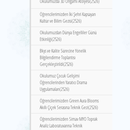
Okulumuzda 3D Origami Atölyesi(2526)
Öğrencilerimizden İki Şehri Kapsayan
Kültür ve Bilim Gezisi(2526)
Okulumuzdan Dünya Engelliler Günü
Etkinliği(2526)
Bkys ve Kalite Sürecine Yönelik
Bilgilendirme Toplantısı
Gerçekleştirildi(2526)
Okulumuz Çocuk Gelişimi
Öğrencilerinden Yaratıcı Drama
Uygulamaları(2526)
Öğrencilerimizden Green Aura Blooms
Akıllı Çiçek Serasına Teknik Gezi(2526)
Öğrencilerimizden Simav MYO Toprak
Analiz Laboratuvarına Teknik