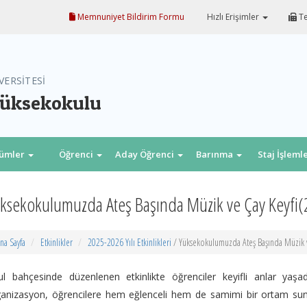
Memnuniyet Bildirim Formu
Hızlı Erişimler
Te
VERSİTESİ
Yüksekokulu
lümler
Öğrenci
Aday Öğrenci
Barınma
Staj İşleml
ksekokulumuzda Ateş Başında Müzik ve Çay Keyfi(
na Sayfa
Etkinlikler
2025-2026 Yılı Etkinlikleri
/ Yüksekokulumuzda Ateş Başında Müzik v
l bahçesinde düzenlenen etkinlikte öğrenciler keyifli anlar yaşad
anizasyon, öğrencilere hem eğlenceli hem de samimi bir ortam sundu