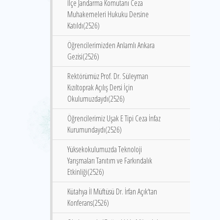
İlçe Jandarma Komutanı Ceza
Muhakemeleri Hukuku Dersine
Katıldı(2526)
Öğrencilerimizden Anlamlı Ankara
Gezisi(2526)
Rektörümüz Prof. Dr. Süleyman
Kızıltoprak Açılış Dersi İçin
Okulumuzdaydı(2526)
Öğrencilerimiz Uşak E Tipi Ceza İnfaz
Kurumundaydı(2526)
Yüksekokulumuzda Teknoloji
Yarışmaları Tanıtım ve Farkındalık
Etkinliği(2526)
Kütahya İl Müftüsü Dr. İrfan Açık‘tan
Konferans(2526)