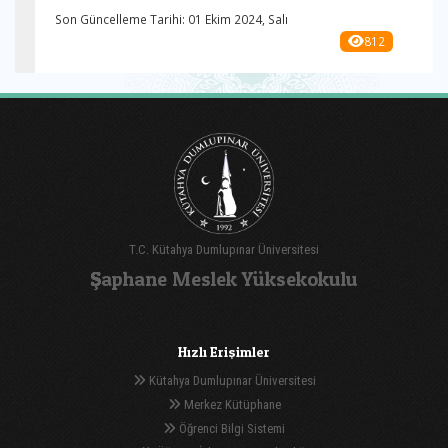
Son Güncelleme Tarihi: 01 Ekim 2024, Salı
812
T.C. Kütahya Dumlupınar Üniversitesi
Şaphane Meslek Yüksekokulu
Hızlı Erişimler
Kütahya Dumlupınar Üniversitesi
Merkez Kütüphane
Öğrenci Bilgi Sistemi