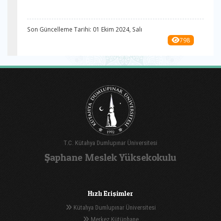
Son Güncelleme Tarihi: 01 Ekim 2024, Salı
798
T.C. Kütahya Dumlupınar Üniversitesi
Şaphane Meslek Yüksekokulu
Hızlı Erişimler
Kütahya Dumlupınar Üniversitesi
Merkez Kütüphane