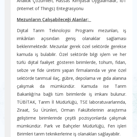
Analitik Çözümleri, Hassas Kimyasal Uygulamalar, IoT
(Internet of Things) Entegrasyonu
Mezunların Çalışabileceği Alanlar;
Dijital Tarım Teknolojisi Programı mezunları, iş
imkânları açısından geniş olanaklar sağlaması
beklenmektedir. Mezunlar gerek özel sektörde gerekse
kamuda iş bulabilir. Özel sektörde bilgi işlem ve her
türlü dijital faaliyet gösteren birimlerde, tohum, fidan,
sebze ve fide üretimi yapan firmalarında ve yine özel
sektörde tarımsal ilaç, gübre, depolama ve gıda alanına
çalışmak da mümkündür. Kamuda ise Tarım
Bakanlığı'na bağlı tüm birimlerde iş imkanı bulunur.
TÜBİTAK, Tarım İl Müdürlüğü, TSE laboratuvarlarında,
Ziraat, Su Ürünleri, Orman Fakültelerinin araştırma
geliştirme birimlerinde çeşitli pozisyonlarda çalışmak
mümkündür. Park ve Bahçeler Müdürlüğü, Fen işleri
Birimleri tarım teknikerlerine iş olanakları sağlayabilir.