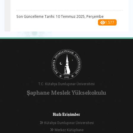
Son Güncelleme Tarihi: 10 Temmuz 2025, Perşembe
1.577
T.C. Kütahya Dumlupınar Üniversitesi
Şaphane Meslek Yüksekokulu
Hızlı Erişimler
Kütahya Dumlupınar Üniversitesi
Merkez Kütüphane