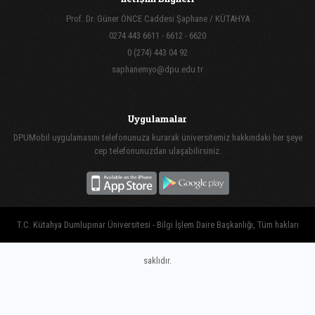
Prof. Dr. Güner ÖNCE Caddesi Şaphane / KÜTAHYA
0274 443 6611 - 6612 - 6620
0 (274) 443 04 92
saphanemyo@dpu.edu.tr
Uygulamalar
DPUMobil uygulamasını telefonunuza kurarak üniversitemiz hakkındaki her şeye
cep telefonunuzdan ulaşabilirsiniz.
T.C. Kütahya Dumlupınar Üniversitesi - Bilgi İşlem Daire Başkanlığı, Tüm hakları
saklıdır.