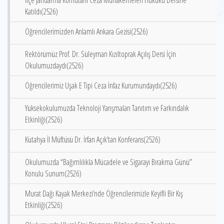
İlçe Jandarma Komutanı Ceza Muhakemeleri Hukuku Dersine
Katıldı(2526)
Öğrencilerimizden Anlamlı Ankara Gezisi(2526)
Rektörümüz Prof. Dr. Süleyman Kızıltoprak Açılış Dersi İçin
Okulumuzdaydı(2526)
Öğrencilerimiz Uşak E Tipi Ceza İnfaz Kurumundaydı(2526)
Yüksekokulumuzda Teknoloji Yarışmaları Tanıtım ve Farkındalık
Etkinliği(2526)
Kütahya İl Müftüsü Dr. İrfan Açık‘tan Konferans(2526)
Okulumuzda “Bağımlılıkla Mücadele ve Sigarayı Bırakma Günü”
Konulu Sunum(2526)
Murat Dağı Kayak Merkezi’nde Öğrencilerimizle Keyifli Bir Kış
Etkinliği(2526)