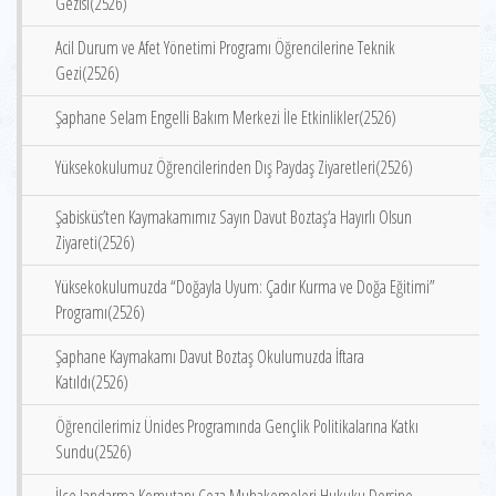
Gezisi(2526)
Acil Durum ve Afet Yönetimi Programı Öğrencilerine Teknik
Gezi(2526)
Şaphane Selam Engelli Bakım Merkezi İle Etkinlikler(2526)
Yüksekokulumuz Öğrencilerinden Dış Paydaş Ziyaretleri(2526)
Şabisküs’ten Kaymakamımız Sayın Davut Boztaş‘a Hayırlı Olsun
Ziyareti(2526)
Yüksekokulumuzda “Doğayla Uyum: Çadır Kurma ve Doğa Eğitimi”
Programı(2526)
Şaphane Kaymakamı Davut Boztaş Okulumuzda İftara
Katıldı(2526)
Öğrencilerimiz Ünides Programında Gençlik Politikalarına Katkı
Sundu(2526)