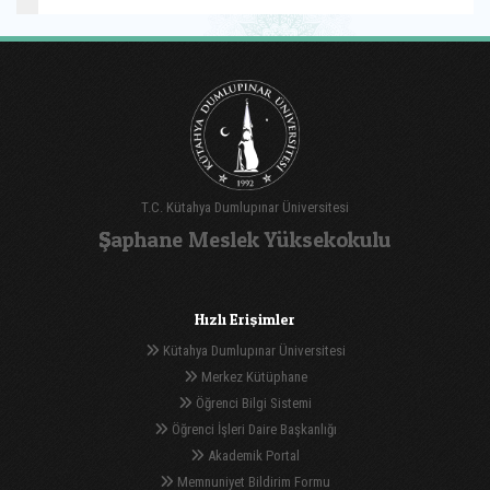
T.C. Kütahya Dumlupınar Üniversitesi
Şaphane Meslek Yüksekokulu
Hızlı Erişimler
Kütahya Dumlupınar Üniversitesi
Merkez Kütüphane
Öğrenci Bilgi Sistemi
Öğrenci İşleri Daire Başkanlığı
Akademik Portal
Memnuniyet Bildirim Formu