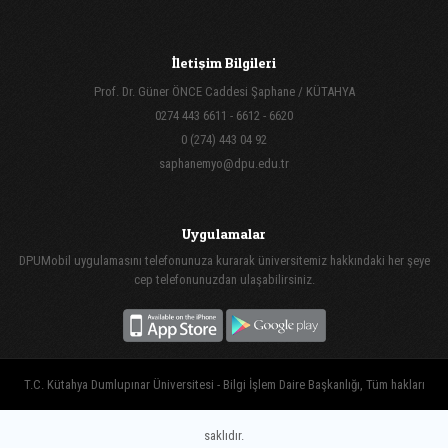
İletişim Bilgileri
Prof. Dr. Güner ÖNCE Caddesi Şaphane / KÜTAHYA
0274 443 6611 - 6612 - 6620
0 (274) 443 04 92
saphanemyo@dpu.edu.tr
Uygulamalar
DPUMobil uygulamasını telefonunuza kurarak üniversitemiz hakkındaki her şeye
cep telefonunuzdan ulaşabilirsiniz.
T.C. Kütahya Dumlupınar Üniversitesi - Bilgi İşlem Daire Başkanlığı, Tüm hakları
saklıdır.