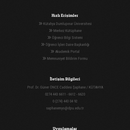
Hızlı Erişimler
Kütahya Dumlupınar Üniversitesi
Merkez Kütüphane
Öğrenci Bilgi Sistemi
Öğrenci İşleri Daire Başkanlığı
Akademik Portal
Memnuniyet Bildirim Formu
İletişim Bilgileri
Prof. Dr. Güner ÖNCE Caddesi Şaphane / KÜTAHYA
0274 443 6611 - 6612 - 6620
0 (274) 443 04 92
saphanemyo@dpu.edu.tr
Uygulamalar