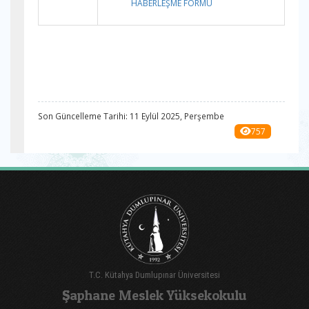
HABERLEŞME FORMU
Son Güncelleme Tarihi: 11 Eylül 2025, Perşembe
757
T.C. Kütahya Dumlupınar Üniversitesi
Şaphane Meslek Yüksekokulu