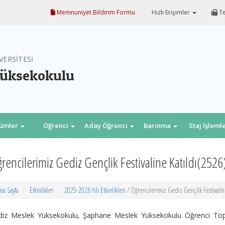
Memnuniyet Bildirim Formu
Hızlı Erişimler
Te
VERSİTESİ
Yüksekokulu
lümler
Öğrenci
Aday Öğrenci
Barınma
Staj İşleml
rencilerimiz Gediz Gençlik Festivaline Katıldı(2526
na Sayfa
Etkinlikler
2025-2026 Yılı Etkinlikleri
/ Öğrencilerimiz Gediz Gençlik Festivalin
diz Meslek Yüksekokulu, Şaphane Meslek Yüksekokulu Öğrenci Toplu