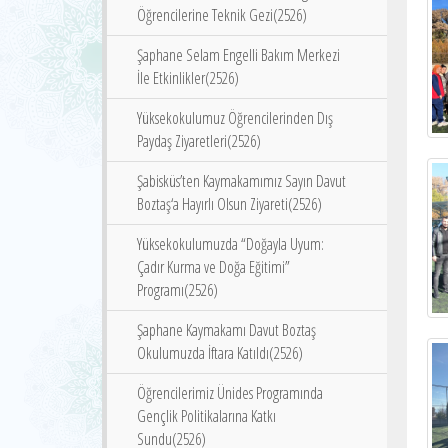
Öğrencilerine Teknik Gezi(2526)
Şaphane Selam Engelli Bakım Merkezi
İle Etkinlikler(2526)
Yüksekokulumuz Öğrencilerinden Dış
Paydaş Ziyaretleri(2526)
Şabisküs’ten Kaymakamımız Sayın Davut
Boztaş‘a Hayırlı Olsun Ziyareti(2526)
Yüksekokulumuzda “Doğayla Uyum:
Çadır Kurma ve Doğa Eğitimi”
Programı(2526)
Şaphane Kaymakamı Davut Boztaş
Okulumuzda İftara Katıldı(2526)
Öğrencilerimiz Ünides Programında
Gençlik Politikalarına Katkı
Sundu(2526)