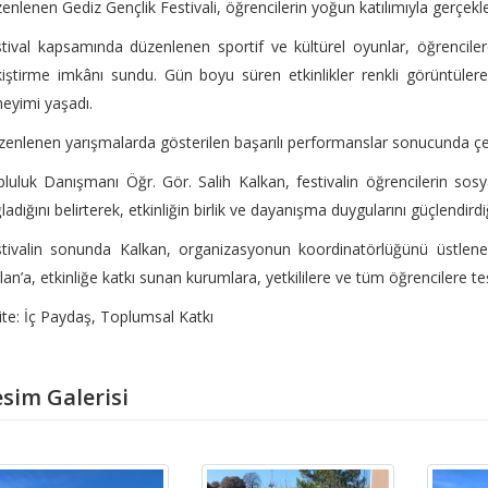
enlenen Gediz Gençlik Festivali, öğrencilerin yoğun katılımıyla gerçekleş
tival kapsamında düzenlenen sportif ve kültürel oyunlar, öğrencile
iştirme imkânı sundu. Gün boyu süren etkinlikler renkli görüntülere
eyimi yaşadı.
enlenen yarışmalarda gösterilen başarılı performanslar sonucunda çeşit
luluk Danışmanı Öğr. Gör. Salih Kalkan, festivalin öğrencilerin sosyal
ladığını belirterek, etkinliğin birlik ve dayanışma duygularını güçlendirdiğ
stivalin sonunda Kalkan, organizasyonun koordinatörlüğünü üstlen
lan’a, etkinliğe katkı sunan kurumlara, yetkililere ve tüm öğrencilere teş
ite: İç Paydaş, Toplumsal Katkı
sim Galerisi