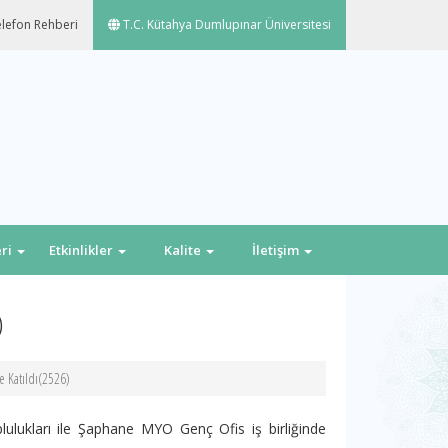
lefon Rehberi
T.C. Kütahya Dumlupınar Üniversitesi
eri
Etkinlikler
Kalite
İletişim
)
e Katıldı(2526)
lukları ile Şaphane MYO Genç Ofis iş birliğinde