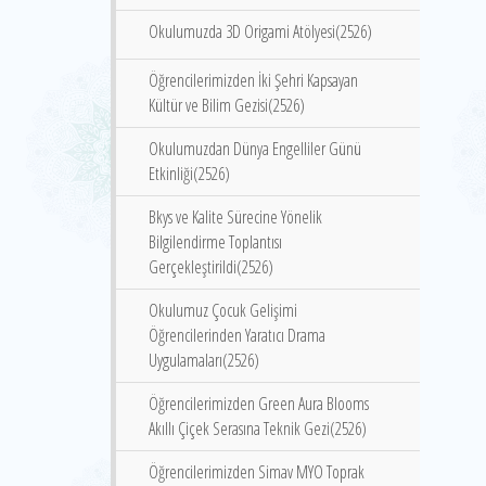
Okulumuzda 3D Origami Atölyesi(2526)
Öğrencilerimizden İki Şehri Kapsayan
Kültür ve Bilim Gezisi(2526)
Okulumuzdan Dünya Engelliler Günü
Etkinliği(2526)
Bkys ve Kalite Sürecine Yönelik
Bilgilendirme Toplantısı
Gerçekleştirildi(2526)
Okulumuz Çocuk Gelişimi
Öğrencilerinden Yaratıcı Drama
Uygulamaları(2526)
Öğrencilerimizden Green Aura Blooms
Akıllı Çiçek Serasına Teknik Gezi(2526)
Öğrencilerimizden Simav MYO Toprak