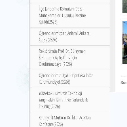
İlçe Jandarma Komutanı Ceza
Muhakemeleri Hukuku Dersine
Katıldı(2526)
Öğrencilerimizden Anlamlı Ankara
Gezisi(2526)
Rektörümüz Prof. Dr. Süleyman
Kızıltoprak Açılış Dersi İçin
Okulumuzdaydı(2526)
Öğrencilerimiz Uşak E Tipi Ceza İnfaz
Kurumundaydı(2526)
Son
Yüksekokulumuzda Teknoloji
Yarışmaları Tanıtım ve Farkındalık
Etkinliği(2526)
Kütahya İl Müftüsü Dr. İrfan Açık‘tan
Konferans(2526)