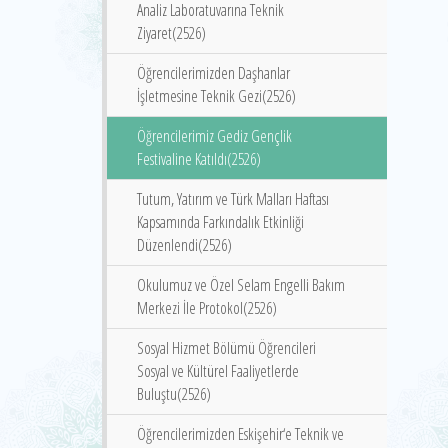
Analiz Laboratuvarına Teknik
Ziyaret(2526)
Öğrencilerimizden Daşhanlar
İşletmesine Teknik Gezi(2526)
Öğrencilerimiz Gediz Gençlik
Festivaline Katıldı(2526)
Tutum, Yatırım ve Türk Malları Haftası
Kapsamında Farkındalık Etkinliği
Düzenlendi(2526)
Okulumuz ve Özel Selam Engelli Bakım
Merkezi İle Protokol(2526)
Sosyal Hizmet Bölümü Öğrencileri
Sosyal ve Kültürel Faaliyetlerde
Buluştu(2526)
Öğrencilerimizden Eskişehir‘e Teknik ve