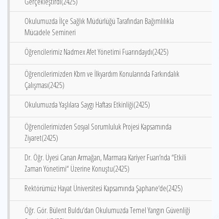
Gerçekleştirdi(2425)
Okulumuzda İlçe Sağlık Müdürlüğü Tarafından Bağımlılıkla
Mücadele Semineri
Öğrencilerimiz Nadmex Afet Yönetimi Fuarındaydı(2425)
Öğrencilerimizden Kbrn ve İlkyardım Konularında Farkındalık
Çalışması(2425)
Okulumuzda Yaşlılara Saygı Haftası Etkinliği(2425)
Öğrencilerimizden Sosyal Sorumluluk Projesi Kapsamında
Ziyaret(2425)
Dr. Öğr. Üyesi Canan Armağan, Marmara Kariyer Fuarı’nda “Etkili
Zaman Yönetimi“ Üzerine Konuştu(2425)
Rektörümüz Hayat Üniversitesi Kapsamında Şaphane‘de(2425)
Öğr. Gör. Bülent Buldu‘dan Okulumuzda Temel Yangın Güvenliği