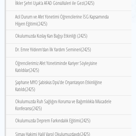
İlkler Şehri Uşak‘a AFAD Gönüllüleri ile Gezi(2425)
Acil Durum ve Afet Yönetimi Öğrencilerine İSG Kapsamında
Hijyen Eğitimi(2425)
Okulumuzda Kızılay Kan Bağışı Etkinliği (2425)
Dr. Emre Yıldırım‘dan İlk Yardım Semineri(2425)
Öğrencilerimiz Afet Yönetiminde Kariyer Söyleşisine
Katıldılar(2425)
Şaphane MYO Şabisküs Dpü’de Oryantasyon Etkinliğine
Katıldı(2425)
Okulumuzda Ruh Sağlığını Koruma ve Bağımlılıkla Mücadele
Konferansı(2425)
Okulumuzda Deprem Farkındalık Eğitimi(2425)
Simav Hakimi Halil Varol Okulumuzdaydı(2425)