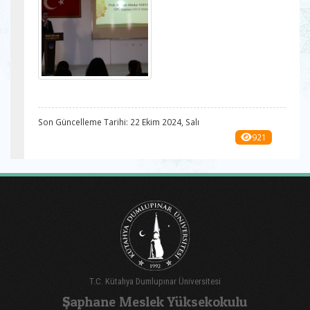
Son Güncelleme Tarihi: 22 Ekim 2024, Salı
921
T.C. Kütahya Dumlupınar Üniversitesi
Şaphane Meslek Yüksekokulu