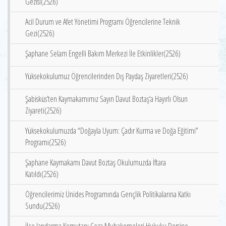
Gezisi(2526)
Acil Durum ve Afet Yönetimi Programı Öğrencilerine Teknik
Gezi(2526)
Şaphane Selam Engelli Bakım Merkezi İle Etkinlikler(2526)
Yüksekokulumuz Öğrencilerinden Dış Paydaş Ziyaretleri(2526)
Şabisküs’ten Kaymakamımız Sayın Davut Boztaş‘a Hayırlı Olsun
Ziyareti(2526)
Yüksekokulumuzda “Doğayla Uyum: Çadır Kurma ve Doğa Eğitimi”
Programı(2526)
Şaphane Kaymakamı Davut Boztaş Okulumuzda İftara
Katıldı(2526)
Öğrencilerimiz Ünides Programında Gençlik Politikalarına Katkı
Sundu(2526)