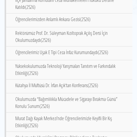
İlçe Jandarma Komutanı Ceza Muhakemeleri Hukuku Dersine
Katıldı(2526)
Öğrencilerimizden Anlamlı Ankara Gezisi(2526)
Rektörümüz Prof. Dr. Süleyman Kızıltoprak Açılış Dersi İçin
Okulumuzdaydı(2526)
Öğrencilerimiz Uşak E Tipi Ceza İnfaz Kurumundaydı(2526)
Yüksekokulumuzda Teknoloji Yarışmaları Tanıtım ve Farkındalık
Etkinliği(2526)
Kütahya İl Müftüsü Dr. İrfan Açık‘tan Konferans(2526)
Okulumuzda “Bağımlılıkla Mücadele ve Sigarayı Bırakma Günü”
Konulu Sunum(2526)
Murat Dağı Kayak Merkezi’nde Öğrencilerimizle Keyifli Bir Kış
Etkinliği(2526)