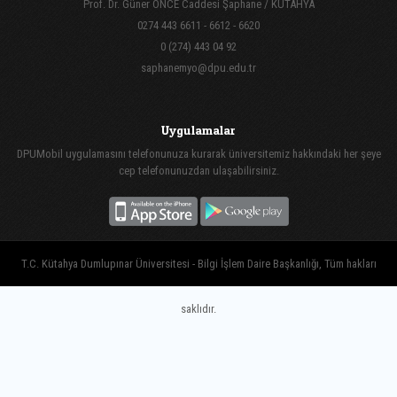
Prof. Dr. Güner ÖNCE Caddesi Şaphane / KÜTAHYA
0274 443 6611 - 6612 - 6620
0 (274) 443 04 92
saphanemyo@dpu.edu.tr
Uygulamalar
DPUMobil uygulamasını telefonunuza kurarak üniversitemiz hakkındaki her şeye
cep telefonunuzdan ulaşabilirsiniz.
T.C. Kütahya Dumlupınar Üniversitesi - Bilgi İşlem Daire Başkanlığı, Tüm hakları
saklıdır.