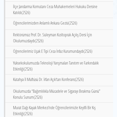
İlçe Jandarma Komutanı Ceza Muhakemeleri Hukuku Dersine
Katıldı(2526)
Öğrencilerimizden Anlamlı Ankara Gezisi(2526)
Rektörümüz Prof. Dr. Süleyman Kızıltoprak Açılış Dersi İçin
Okulumuzdaydı(2526)
Öğrencilerimiz Uşak E Tipi Ceza İnfaz Kurumundaydı(2526)
Yüksekokulumuzda Teknoloji Yarışmaları Tanıtım ve Farkındalık
Etkinliği(2526)
Kütahya İl Müftüsü Dr. İrfan Açık‘tan Konferans(2526)
Okulumuzda “Bağımlılıkla Mücadele ve Sigarayı Bırakma Günü”
Konulu Sunum(2526)
Murat Dağı Kayak Merkezi’nde Öğrencilerimizle Keyifli Bir Kış
Etkinliği(2526)