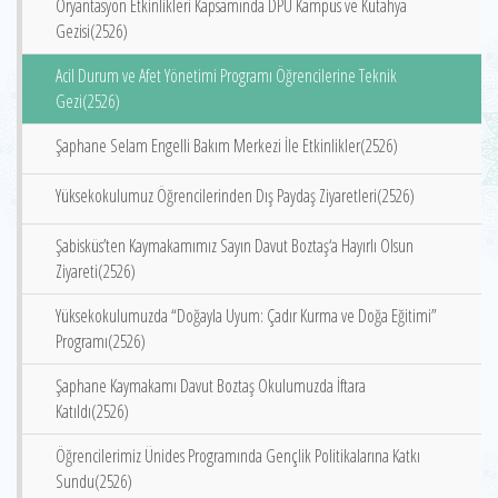
Oryantasyon Etkinlikleri Kapsamında DPÜ Kampüs ve Kütahya
Gezisi(2526)
Acil Durum ve Afet Yönetimi Programı Öğrencilerine Teknik
Gezi(2526)
Şaphane Selam Engelli Bakım Merkezi İle Etkinlikler(2526)
Yüksekokulumuz Öğrencilerinden Dış Paydaş Ziyaretleri(2526)
Şabisküs’ten Kaymakamımız Sayın Davut Boztaş‘a Hayırlı Olsun
Ziyareti(2526)
Yüksekokulumuzda “Doğayla Uyum: Çadır Kurma ve Doğa Eğitimi”
Programı(2526)
Şaphane Kaymakamı Davut Boztaş Okulumuzda İftara
Katıldı(2526)
Öğrencilerimiz Ünides Programında Gençlik Politikalarına Katkı
Sundu(2526)