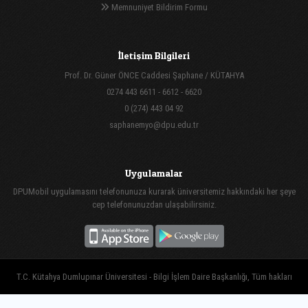
Memnuniyet Bildirim Formu
İletişim Bilgileri
Prof. Dr. Güner ÖNCE Caddesi Şaphane / KÜTAHYA
0274 443 6611 - 6612 - 6620
0 (274) 443 04 92
saphanemyo@dpu.edu.tr
Uygulamalar
DPUMobil uygulamasını telefonunuza kurarak üniversitemiz hakkındaki her şeye
cep telefonunuzdan ulaşabilirsiniz.
T.C. Kütahya Dumlupınar Üniversitesi - Bilgi İşlem Daire Başkanlığı, Tüm hakları