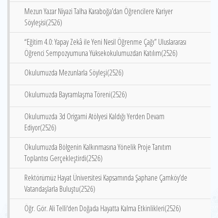
Mezun Yazar Niyazi Talha Karaboğa’dan Öğrencilere Kariyer
Söyleşisi(2526)
“Eğitim 4.0: Yapay Zekâ ile Yeni Nesil Öğrenme Çağı” Uluslararası
Öğrenci Sempozyumuna Yüksekokulumuzdan Katılım(2526)
Okulumuzda Mezunlarla Söyleşi(2526)
Okulumuzda Bayramlaşma Töreni(2526)
Okulumuzda 3d Origami Atölyesi Kaldığı Yerden Devam
Ediyor(2526)
Okulumuzda Bölgenin Kalkınmasına Yönelik Proje Tanıtım
Toplantısı Gerçekleştirdi(2526)
Rektörümüz Hayat Üniversitesi Kapsamında Şaphane Çamköy’de
Vatandaşlarla Buluştu(2526)
Öğr. Gör. Ali Telli‘den Doğada Hayatta Kalma Etkinlikleri(2526)