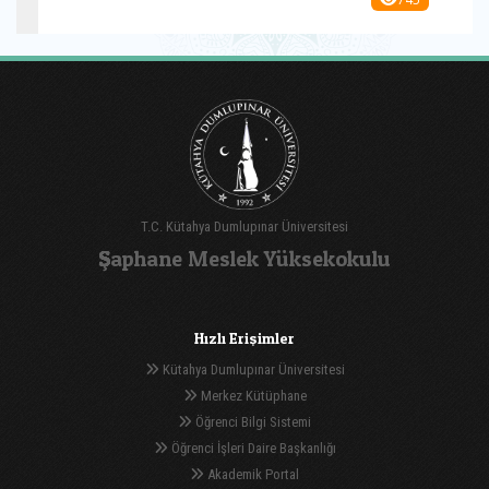
T.C. Kütahya Dumlupınar Üniversitesi
Şaphane Meslek Yüksekokulu
Hızlı Erişimler
Kütahya Dumlupınar Üniversitesi
Merkez Kütüphane
Öğrenci Bilgi Sistemi
Öğrenci İşleri Daire Başkanlığı
Akademik Portal