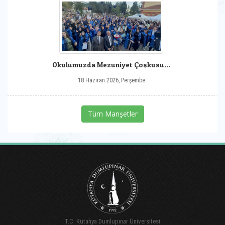
Okulumuzda Mezuniyet Çoşkusu...
18 Haziran 2026, Perşembe
Tüm Manşetler
T.C. Kütahya Dumlupınar Üniversitesi