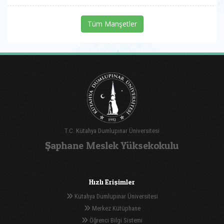
Tüm Manşetler
T.C. Kütahya Dumlupınar Üniversitesi
Şaphane Meslek Yüksekokulu
Hızlı Erişimler
Kütahya Dumlupınar Üniversitesi
Merkez Kütüphane
Öğrenci Bilgi Sistemi