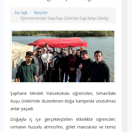
Ana Sayfa
Manşetler
Öğrencilerimizden Simav Kuşu Göleti’nde Doğa Kampı Etkinliği...
Şaphane Meslek Yüksekokulu öğrencileri, Simav’daki
Kuşu Göleti’nde düzenlenen doğa kampında unutulmaz
anlar yaşadı.
Doğayla iç içe gerçekleştirilen etkinlikte öğrenciler;
ormanın huzurlu atmosferi, gölet manzarası ve temiz