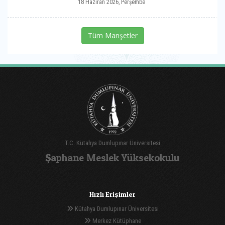
18 Haziran 2026, Perşembe
Tüm Manşetler
T.C. Kütahya Dumlupınar Üniversitesi
Şaphane Meslek Yüksekokulu
Hızlı Erişimler
Kütahya Dumlupınar Üniversitesi
Merkez Kütüphane