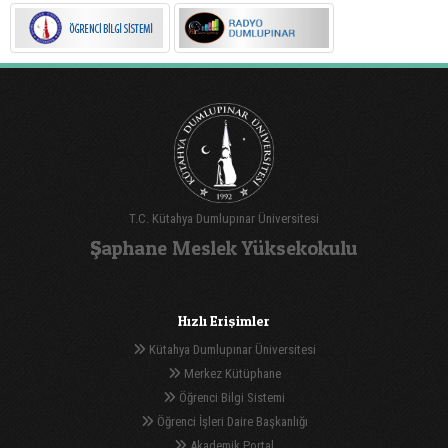
T.C. Kütahya Dumlupınar Üniversitesi
Şaphane Meslek Yüksekokulu
Hızlı Erişimler
Kütahya Dumlupınar Üniversitesi
Merkez Kütüphane
Öğrenci Bilgi Sistemi
Öğrenci İşleri Daire Başkanlığı
Akademik Portal