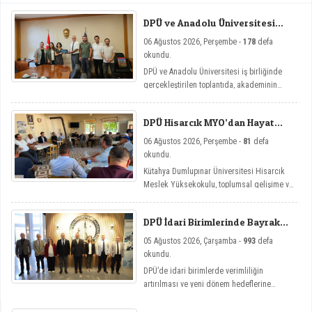
DPÜ ve Anadolu Üniversitesi
Arasında Mikro Yeterlilik
06 Ağustos 2026, Perşembe -
178
defa
Toplantısı
okundu.
DPÜ ve Anadolu Üniversitesi iş birliğinde
gerçekleştirilen toplantıda, akademinin
yenilikçi eğitim modellerine yönelik mikro
yeterlilik çalışmaları ele alındı.
DPÜ Hisarcık MYO’dan Hayat
Üniversitesi Etkinlikleri
06 Ağustos 2026, Perşembe -
81
defa
okundu.
Kütahya Dumlupınar Üniversitesi Hisarcık
Meslek Yüksekokulu, toplumsal gelişime ve
bireysel farkındalığa katkı sağlamayı
amaçlayan Hayat Üniversitesi: Eğitici
DPÜ İdari Birimlerinde Bayrak
Sohbetler etkinlik serisi kapsamında üç
Değişimi
önemli söyleşiye imza attı.
05 Ağustos 2026, Çarşamba -
993
defa
okundu.
DPÜ’de idari birimlerde verimliliğin
artırılması ve yeni dönem hedeflerine
ulaşılması amacıyla görev değişim törenleri
düzenlendi.