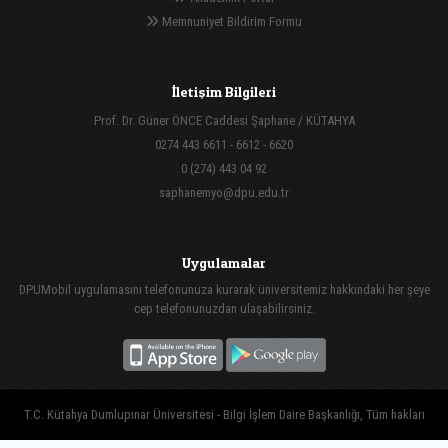
Memnuniyet Bildirim Formu
İletişim Bilgileri
Prof. Dr. Güner ÖNCE Caddesi Şaphane / KÜTAHYA
0274 443 6611 - 6612 - 6620
0 (274) 443 04 92
saphanemyo@dpu.edu.tr
Uygulamalar
DPUMobil uygulamasını telefonunuza kurarak üniversitemiz hakkındaki her şeye
cep telefonunuzdan ulaşabilirsiniz.
T.C. Kütahya Dumlupınar Üniversitesi - Bilgi İşlem Daire Başkanlığı, Tüm hakları