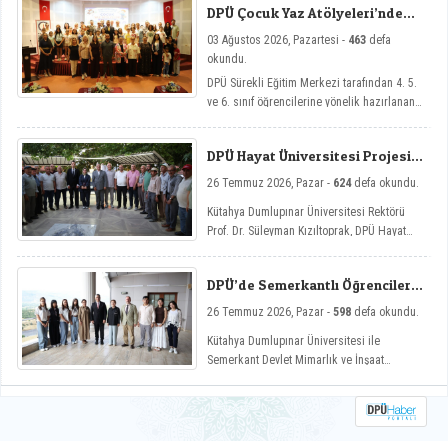
DPÜ Çocuk Yaz Atölyeleri’nde
Dersler Başladı
03 Ağustos 2026, Pazartesi -
463
defa
okundu.
DPÜ Sürekli Eğitim Merkezi tarafından 4. 5.
ve 6. sınıf öğrencilerine yönelik hazırlanan
ve çocukların yaz tatillerini hem eğlenceli
hem de nitelikli gelişim atölyeleriyle
DPÜ Hayat Üniversitesi Projesi
değerlendirmelerini amaçlayan DPÜ Çocuk
Hisarcık’ta
Yaz Atölyeleri programı, düzenlenen açılış
26 Temmuz 2026, Pazar -
624
defa okundu.
töreniyle eğitimlerine başladı.
Kütahya Dumlupınar Üniversitesi Rektörü
Prof. Dr. Süleyman Kızıltoprak, DPÜ Hayat
Üniversitesi projesi kapsamında Hisarcık’ın
Hasanlar köyünde düzenlenen etkinliğe
DPÜ’de Semerkantlı Öğrencilere
katılarak vatandaşlarla buluştu.
Yaz Okulu
26 Temmuz 2026, Pazar -
598
defa okundu.
Kütahya Dumlupınar Üniversitesi ile
Semerkant Devlet Mimarlık ve İnşaat
Mühendisliği Üniversitesi arasında hayata
geçirilen iş birliği kapsamında misafir
öğrenciler yaz okulunda ağırlanıyor.