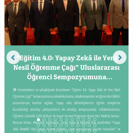
“Eğitim 4.0: Yapay Zekâ ile Yeni
Nesil Öğrenme Çağı” Uluslararası
Öğrenci Sempozyumuna
Yüksekokulumuzdan Katılım...
Üniversitemiz ev sahipliğinde düzenlenen "Eğitim 4.0: Yapay Zekâ ile Yeni Nesil
O
Öğrenme Çağı" Sempozyumuna yüksekokulumuz akademisyenleri ve öğrencileri bildiri
öğre
sunumlarıyla katılım sağladı. Yapay zekâ teknolojilerinin eğitim süreçlerine
makamında ziyar
kazandırdığı yenilikçi yaklaşımların ele alındığı sempozyumda; Yüksekokulumuz
geçt
Öğretim Görevlisi Salih Kalkan ile Sosyal Hizmet Programı öğrencileri Medine Samur,
kaps
Nurcan Arslan, Abdullah Yağmahan, Yaren Sezen ve Meryem Kılıç tarafından "Yapay
proj
Zekâ Destekli Yeşil Sosyal Hizmet Eğitimi: Çevre Sorunlarına Çözüm Arayışları" ve
sekt