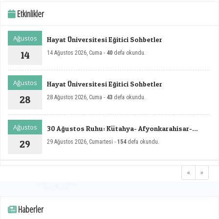
Etkinlikler
Ağustos
Hayat Üniversitesi Eğitici Sohbetler
14
14 Ağustos 2026, Cuma -
40
defa okundu.
Ağustos
Hayat Üniversitesi Eğitici Sohbetler
28
28 Ağustos 2026, Cuma -
43
defa okundu.
Ağustos
30 Ağustos Ruhu: Kütahya- Afyonkarahisar-
Dumlupınar Zafer Rotası Sempozyumu - II
29
29 Ağustos 2026, Cumartesi -
154
defa okundu.
«
»
Haberler