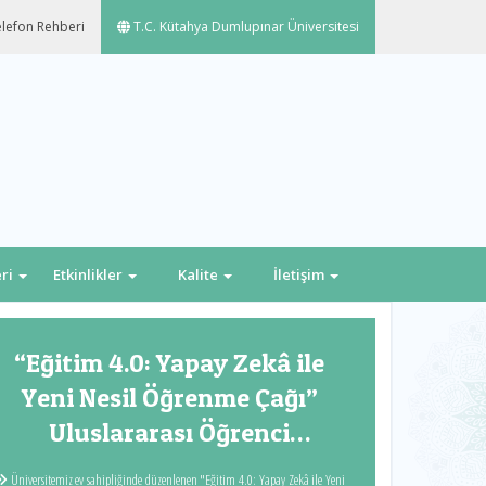
lefon Rehberi
T.C. Kütahya Dumlupınar Üniversitesi
eri
Etkinlikler
Kalite
İletişim
Next
“Eğitim 4.0: Yapay Zekâ ile
Yeni Nesil Öğrenme Çağı”
Uluslararası Öğrenci
Sempozyumuna
Üniversitemiz ev sahipliğinde düzenlenen "Eğitim 4.0: Yapay Zekâ ile Yeni