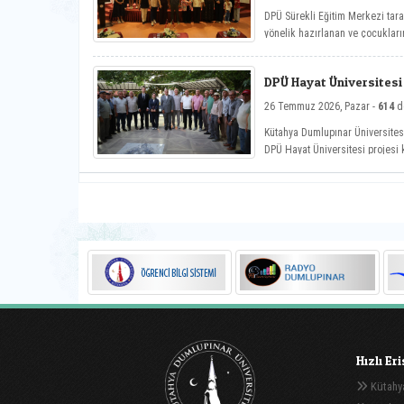
DPÜ Sürekli Eğitim Merkezi taraf
yönelik hazırlanan ve çocukları
nitelikli gelişim atölyeleriyle
Yaz Atölyeleri programı, düzenle
DPÜ Hayat Üniversitesi 
26 Temmuz 2026, Pazar -
614
d
Kütahya Dumlupınar Üniversitesi
DPÜ Hayat Üniversitesi projesi
köyünde düzenlenen etkinliğe ka
Hızlı Er
Kütahya