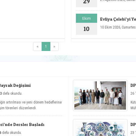
29
S
b
ü
Ekim
Evliya Çelebi’yi 
g
Yaklaşımlar Sem
10
10 Ekim 2026, Cumartes
(current)
«
1
»
Bayrak Değişimi
DP
3
defa okundu.
26 
iğin artırılması ve yeni dönem hedeflerine
Küt
şim törenleri düzenlendi.
Müh
kap
ri’nde Dersler Başladı
DP
6
defa okundu.
23 