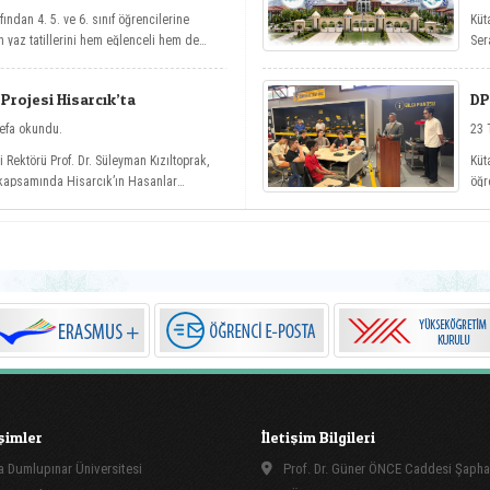
ından 4. 5. ve 6. sınıf öğrencilerine
Küt
n yaz tatillerini hem eğlenceli hem de
Ser
 değerlendirmelerini amaçlayan DPÜ Çocuk
nen açılış töreniyle eğitimlerine başladı.
Projesi Hisarcık’ta
DP
Öğ
efa okundu.
23 
 Rektörü Prof. Dr. Süleyman Kızıltoprak,
Küt
 kapsamında Hisarcık’ın Hasanlar
öğr
tılarak vatandaşlarla buluştu.
Oku
işimler
İletişim Bilgileri
 Dumlupınar Üniversitesi
Prof. Dr. Güner ÖNCE Caddesi Şapha