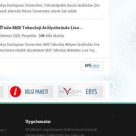
ahya Dumlupınar Üniversitesi, Yükseköğretim Kurulu tarafından Çini-
amik alanında İhtisas Üniversitesi olarak ilan edildi.
Ü’nün Millî Teknoloji Atölyelerinde Lise
rencilerine Eğitim
Temmuz 2026, Perşembe -
348
defa okundu.
ahya Dumlupınar Üniversitesi Millî Teknoloji Atölyesi tarafından lise
encilerine yönelik düzenlenen Millî Teknoloji Atölyeleri Lise Yaz
lu’nda eğitimler başladı.
Uygulamalar
DPUMobil uygulamasını telefonunuza kurarak
ne /
üniversitemiz hakkındaki her şeye cep