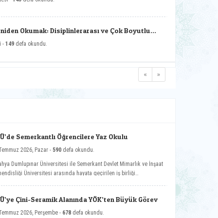
empozyuma katkı sunan tüm akademisyen ve öğrencileri tebrik eden Çetiner;
aşta bilgiyi teknolojiyle buluşturan, araştırma ve üretimi merkeze alan
niversitemiz yönetimi olmak üzere, sempozyumun hazırlanmasında emeği
Yeniden Okumak: Disiplinlerarası ve Çok Boyutlu
eçen düzenleme kuruluna teşekkürlerini iletti. (13.07.2026)
pozyumu
i -
149
defa okundu.
«
»
Ü’de Semerkantlı Öğrencilere Yaz Okulu
Temmuz 2026, Pazar -
590
defa okundu.
ahya Dumlupınar Üniversitesi ile Semerkant Devlet Mimarlık ve İnşaat
endisliği Üniversitesi arasında hayata geçirilen iş birliği
samında misafir öğrenciler yaz okulunda ağırlanıyor.
Ü’ye Çini-Seramik Alanında YÖK’ten Büyük Görev
Temmuz 2026, Perşembe -
678
defa okundu.