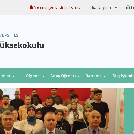
Memnuniyet Bildirim Formu
Hızlı Erişimler
Te
VERSİTESİ
Yüksekokulu
lümler
Öğrenci
Aday Öğrenci
Barınma
Staj İşleml